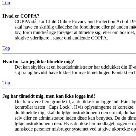
Top
Hvad er COPPA?
COPPA står for Child Online Privacy and Protection Act of 1998
skal have en skriftlig tilladelse fra forældrene eller på anden 
lov, fordi mindreårige forsøger at tilmelde sig, eller om boar
rådgive yderligere i sager omhandlende COPPA.
Top
Hvorfor kan jeg ikke tilmelde mig?
Det kan skyldes at en boardadministrator har udelukket din IP-a
sig fra og bevidst have lukket for nye tilmeldinger. Kontakt en b
Top
Jeg har tilmeldt mig, men kan ikke logge ind!
Der kan være flere grunde til, at du ikke kan logge ind. Først 
kontroller tasten "Caps Lock". Hvis oplysningerne er korrekte, 
du tilmeldte dig, skal du følge instruktionen i den e-mail, du h
selv eller en administrator, inden disse kan benyttes. Da du ti
følge instruktionen i den. Hvis du ikke har modtaget nogen e-ma
uønskede personer misbruger systemet ved at give ukorrekte opl