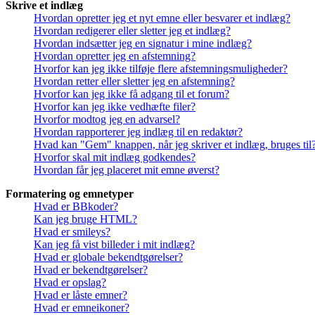
Skrive et indlæg
Hvordan opretter jeg et nyt emne eller besvarer et indlæg?
Hvordan redigerer eller sletter jeg et indlæg?
Hvordan indsætter jeg en signatur i mine indlæg?
Hvordan opretter jeg en afstemning?
Hvorfor kan jeg ikke tilføje flere afstemningsmuligheder?
Hvordan retter eller sletter jeg en afstemning?
Hvorfor kan jeg ikke få adgang til et forum?
Hvorfor kan jeg ikke vedhæfte filer?
Hvorfor modtog jeg en advarsel?
Hvordan rapporterer jeg indlæg til en redaktør?
Hvad kan "Gem" knappen, når jeg skriver et indlæg, bruges til
Hvorfor skal mit indlæg godkendes?
Hvordan får jeg placeret mit emne øverst?
Formatering og emnetyper
Hvad er BBkoder?
Kan jeg bruge HTML?
Hvad er smileys?
Kan jeg få vist billeder i mit indlæg?
Hvad er globale bekendtgørelser?
Hvad er bekendtgørelser?
Hvad er opslag?
Hvad er låste emner?
Hvad er emneikoner?