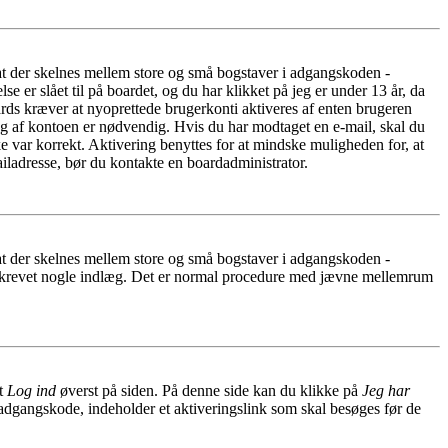
 at der skelnes mellem store og små bogstaver i adgangskoden -
er slået til på boardet, og du har klikket på jeg er under 13 år, da
oards kræver at nyoprettede brugerkonti aktiveres af enten brugeren
ing af kontoen er nødvendig. Hvis du har modtaget en e-mail, skal du
e var korrekt. Aktivering benyttes for at mindske muligheden for, at
iladresse, bør du kontakte en boardadministrator.
 at der skelnes mellem store og små bogstaver i adgangskoden -
har skrevet nogle indlæg. Det er normal procedure med jævne mellemrum
et
Log ind
øverst på siden. På denne side kan du klikke på
Jeg har
 adgangskode, indeholder et aktiveringslink som skal besøges før de