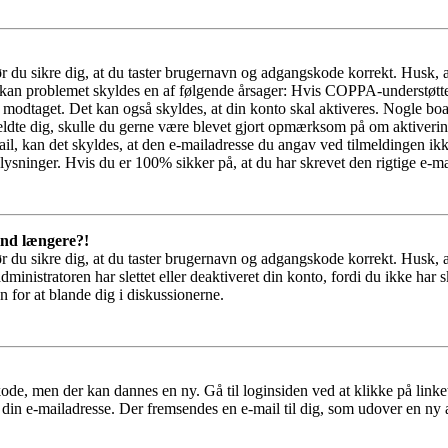
bør du sikre dig, at du taster brugernavn og adgangskode korrekt. Husk,
kan problemet skyldes en af følgende årsager: Hvis COPPA-understøttelse 
ar modtaget. Det kan også skyldes, at din konto skal aktiveres. Nogle b
lmeldte dig, skulle du gerne være blevet gjort opmærksom på om aktiver
il, kan det skyldes, at den e-mailadresse du angav ved tilmeldingen ikk
ysninger. Hvis du er 100% sikker på, at du har skrevet den rigtige e-ma
 ind længere?!
bør du sikre dig, at du taster brugernavn og adgangskode korrekt. Husk,
dministratoren har slettet eller deaktiveret din konto, fordi du ikke 
n for at blande dig i diskussionerne.
ode, men der kan dannes en ny. Gå til loginsiden ved at klikke på link
 din e-mailadresse. Der fremsendes en e-mail til dig, som udover en ny