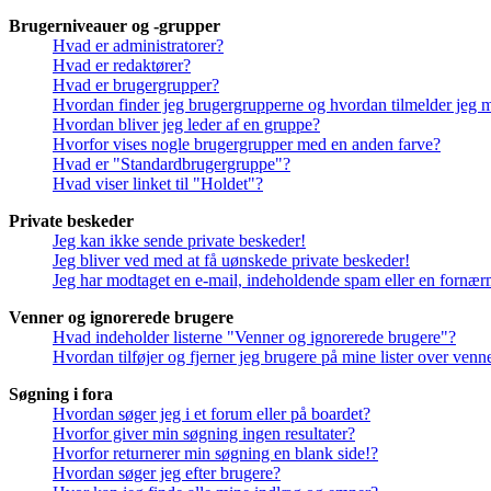
Brugerniveauer og -grupper
Hvad er administratorer?
Hvad er redaktører?
Hvad er brugergrupper?
Hvordan finder jeg brugergrupperne og hvordan tilmelder jeg 
Hvordan bliver jeg leder af en gruppe?
Hvorfor vises nogle brugergrupper med en anden farve?
Hvad er "Standardbrugergruppe"?
Hvad viser linket til "Holdet"?
Private beskeder
Jeg kan ikke sende private beskeder!
Jeg bliver ved med at få uønskede private beskeder!
Jeg har modtaget en e-mail, indeholdende spam eller en fornærm
Venner og ignorerede brugere
Hvad indeholder listerne "Venner og ignorerede brugere"?
Hvordan tilføjer og fjerner jeg brugere på mine lister over ven
Søgning i fora
Hvordan søger jeg i et forum eller på boardet?
Hvorfor giver min søgning ingen resultater?
Hvorfor returnerer min søgning en blank side!?
Hvordan søger jeg efter brugere?