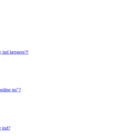
ge ind længere?!
online nu"?
e ind?