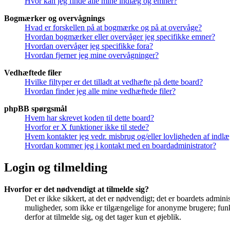
Hvor kan jeg finde alle mine indlæg og emner?
Bogmærker og overvågnings
Hvad er forskellen på at bogmærke og på at overvåge?
Hvordan bogmærker eller overvåger jeg specifikke emner?
Hvordan overvåger jeg specifikke fora?
Hvordan fjerner jeg mine overvågninger?
Vedhæftede filer
Hvilke filtyper er det tilladt at vedhæfte på dette board?
Hvordan finder jeg alle mine vedhæftede filer?
phpBB spørgsmål
Hvem har skrevet koden til dette board?
Hvorfor er X funktioner ikke til stede?
Hvem kontakter jeg vedr. misbrug og/eller lovligheden af indlæg
Hvordan kommer jeg i kontakt med en boardadministrator?
Login og tilmelding
Hvorfor er det nødvendigt at tilmelde sig?
Det er ikke sikkert, at det er nødvendigt; det er boardets adminis
muligheder, som ikke er tilgængelige for anonyme brugere; funkt
derfor at tilmelde sig, og det tager kun et øjeblik.