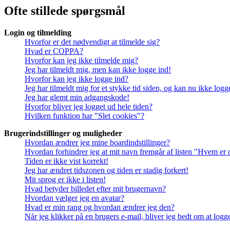
Ofte stillede spørgsmål
Login og tilmelding
Hvorfor er det nødvendigt at tilmelde sig?
Hvad er COPPA?
Hvorfor kan jeg ikke tilmelde mig?
Jeg har tilmeldt mig, men kan ikke logge ind!
Hvorfor kan jeg ikke logge ind?
Jeg har tilmeldt mig for et stykke tid siden, og kan nu ikke log
Jeg har glemt min adgangskode!
Hvorfor bliver jeg logget ud hele tiden?
Hvilken funktion har "Slet cookies"?
Brugerindstillinger og muligheder
Hvordan ændrer jeg mine boardindstillinger?
Hvordan forhindrer jeg at mit navn fremgår af listen "Hvem er 
Tiden er ikke vist korrekt!
Jeg har ændret tidszonen og tiden er stadig forkert!
Mit sprog er ikke i listen!
Hvad betyder billedet efter mit brugernavn?
Hvordan vælger jeg en avatar?
Hvad er min rang og hvordan ændrer jeg den?
Når jeg klikker på en brugers e-mail, bliver jeg bedt om at logg