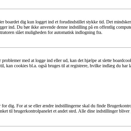
er boardet dig kun logget ind et forudindstillet stykke tid. Det mindske
ogger ind. Du bør ikke anvende denne indstilling på en offentlig compute
tratoren slået muligheden for automatisk indlogning fra.
 problemer med at logge ind eller ud, kan det hjælpe at slette boardcook
l, kan cookies bl.a. også bruges til at registrere, hvilke indlæg du har l
r dig. For at se eller ændre indstillingerne skal du finde Brugerkontro
ket til brugerkontrolpanelet et andet sted. Alle dine indstillinger bliver