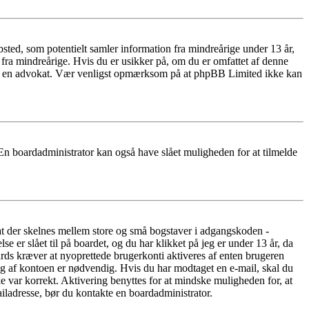
ted, som potentielt samler information fra mindreårige under 13 år,
r fra mindreårige. Hvis du er usikker på, om du er omfattet af denne
takte en advokat. Vær venligst opmærksom på at phpBB Limited ikke kan
 En boardadministrator kan også have slået muligheden for at tilmelde
 at der skelnes mellem store og små bogstaver i adgangskoden -
er slået til på boardet, og du har klikket på jeg er under 13 år, da
oards kræver at nyoprettede brugerkonti aktiveres af enten brugeren
ing af kontoen er nødvendig. Hvis du har modtaget en e-mail, skal du
e var korrekt. Aktivering benyttes for at mindske muligheden for, at
iladresse, bør du kontakte en boardadministrator.