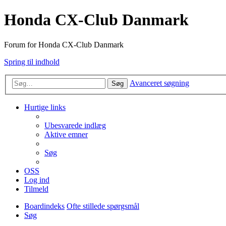
Honda CX-Club Danmark
Forum for Honda CX-Club Danmark
Spring til indhold
Avanceret søgning
Søg
Hurtige links
Ubesvarede indlæg
Aktive emner
Søg
OSS
Log ind
Tilmeld
Boardindeks
Ofte stillede spørgsmål
Søg