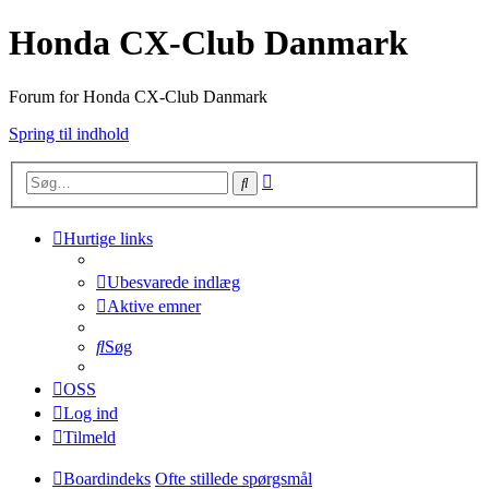
Honda CX-Club Danmark
Forum for Honda CX-Club Danmark
Spring til indhold
Avanceret
Søg
søgning
Hurtige links
Ubesvarede indlæg
Aktive emner
Søg
OSS
Log ind
Tilmeld
Boardindeks
Ofte stillede spørgsmål