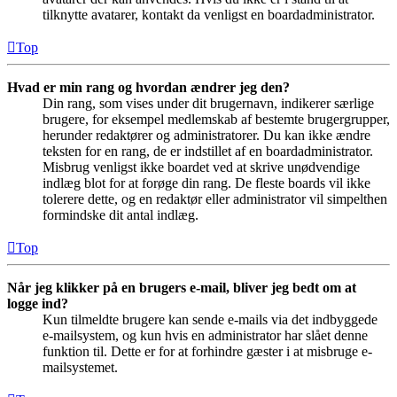
tilknytte avatarer, kontakt da venligst en boardadministrator.
Top
Hvad er min rang og hvordan ændrer jeg den?
Din rang, som vises under dit brugernavn, indikerer særlige
brugere, for eksempel medlemskab af bestemte brugergrupper,
herunder redaktører og administratorer. Du kan ikke ændre
teksten for en rang, de er indstillet af en boardadministrator.
Misbrug venligst ikke boardet ved at skrive unødvendige
indlæg blot for at forøge din rang. De fleste boards vil ikke
tolerere dette, og en redaktør eller administrator vil simpelthen
formindske dit antal indlæg.
Top
Når jeg klikker på en brugers e-mail, bliver jeg bedt om at
logge ind?
Kun tilmeldte brugere kan sende e-mails via det indbyggede
e-mailsystem, og kun hvis en administrator har slået denne
funktion til. Dette er for at forhindre gæster i at misbruge e-
mailsystemet.