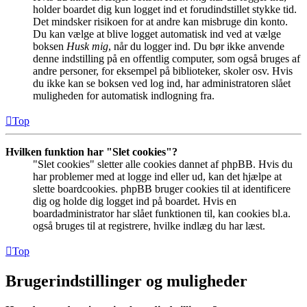
holder boardet dig kun logget ind et forudindstillet stykke tid.
Det mindsker risikoen for at andre kan misbruge din konto.
Du kan vælge at blive logget automatisk ind ved at vælge
boksen
Husk mig
, når du logger ind. Du bør ikke anvende
denne indstilling på en offentlig computer, som også bruges af
andre personer, for eksempel på biblioteker, skoler osv. Hvis
du ikke kan se boksen ved log ind, har administratoren slået
muligheden for automatisk indlogning fra.
Top
Hvilken funktion har "Slet cookies"?
"Slet cookies" sletter alle cookies dannet af phpBB. Hvis du
har problemer med at logge ind eller ud, kan det hjælpe at
slette boardcookies. phpBB bruger cookies til at identificere
dig og holde dig logget ind på boardet. Hvis en
boardadministrator har slået funktionen til, kan cookies bl.a.
også bruges til at registrere, hvilke indlæg du har læst.
Top
Brugerindstillinger og muligheder