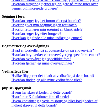
Hvordan tilføjer og fjerner jeg brugere på mine lister over
venner og ignorerede brugere?
Søgning i fora
Hvordan søger jeg i et forum eller på boardet?
Hvorfor giver min søgning ingen resultater?
Hvorfor returnerer min søgning en blank side!?
Hvordan søger jeg efter brugere?
Hvor kan jeg finde alle mine indlæg og emner?
Bogmærker og overvågnings
Hvad er forskellen på at bogmærke og på at overvåge?
Hvordan bogmærker eller overvåger jeg specifikke emner?
Hvordan overvåger jeg specifikke fora?
Hvordan fjerner jeg mine overvågninger?
Vedhæftede filer
Hvilke filtyper er det tilladt at vedhæfte på dette board?
Hvordan finder jeg alle mine vedhæftede filer?
phpBB spørgsmål
Hvem har skrevet koden til dette board?
Hvorfor er X funktioner ikke til stede?
Hvem kontakter jeg vedr. misbrug og/eller lovligheden af
indlæg skrevet til dette board?