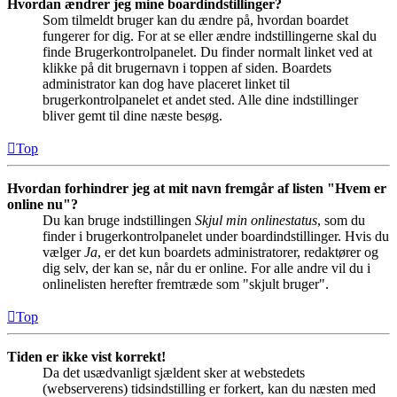
Hvordan ændrer jeg mine boardindstillinger?
Som tilmeldt bruger kan du ændre på, hvordan boardet
fungerer for dig. For at se eller ændre indstillingerne skal du
finde Brugerkontrolpanelet. Du finder normalt linket ved at
klikke på dit brugernavn i toppen af siden. Boardets
administrator kan dog have placeret linket til
brugerkontrolpanelet et andet sted. Alle dine indstillinger
bliver gemt til dine næste besøg.
Top
Hvordan forhindrer jeg at mit navn fremgår af listen "Hvem er
online nu"?
Du kan bruge indstillingen
Skjul min onlinestatus
, som du
finder i brugerkontrolpanelet under boardindstillinger. Hvis du
vælger
Ja
, er det kun boardets administratorer, redaktører og
dig selv, der kan se, når du er online. For alle andre vil du i
onlinelisten herefter fremtræde som "skjult bruger".
Top
Tiden er ikke vist korrekt!
Da det usædvanligt sjældent sker at webstedets
(webserverens) tidsindstilling er forkert, kan du næsten med