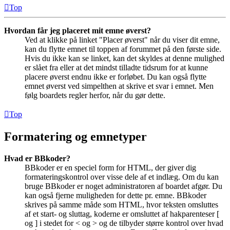
Top
Hvordan får jeg placeret mit emne øverst?
Ved at klikke på linket "Placer øverst" når du viser dit emne,
kan du flytte emnet til toppen af forummet på den første side.
Hvis du ikke kan se linket, kan det skyldes at denne mulighed
er slået fra eller at det mindst tilladte tidsrum for at kunne
placere øverst endnu ikke er forløbet. Du kan også flytte
emnet øverst ved simpelthen at skrive et svar i emnet. Men
følg boardets regler herfor, når du gør dette.
Top
Formatering og emnetyper
Hvad er BBkoder?
BBkoder er en speciel form for HTML, der giver dig
formateringskontrol over visse dele af et indlæg. Om du kan
bruge BBkoder er noget administratoren af boardet afgør. Du
kan også fjerne muligheden for dette pr. emne. BBkoder
skrives på samme måde som HTML, hvor teksten omsluttes
af et start- og sluttag, koderne er omsluttet af hakparenteser [
og ] i stedet for < og > og de tilbyder større kontrol over hvad