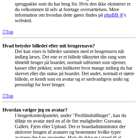
sprogpakke som du har brug for. Hvis den ikke eksisterer er
du velkommen til selv at foretage oversættelsen. Mere
information om hvordan dette gøres findes på
phpBB ®
's
websted.
Top
Hvad betyder billedet efter mit brugernavn?
Der kan vises to billeder sammen med et brugernavn når
indlæg læses. Det ene er et billede tilknyttet din rang som
tilmeldt bruger på boardet, normalt udformet som stjerner,
kasser eller prikker, som indikerer hvor mange indlæg du har
skrevet eller din status på boardet. Det andet, normalt et større
billede, er kendt som en avatar og er sædvanligvis unikt og
personligt for hver bruger.
Top
Hvordan vælger jeg en avatar?
I brugerkontrolpanelet, under "Profilindstillinger", kan du
tilføje en avatar med en af de fire muligheder: Gravatar,
Galleri, Fjern eller Upload. Det er boardadministrator der
aktiverer brugen af avatarer og bestemmer hvilke typer
avatarer der kan anvendes. Hvis du ikke er i stand til at