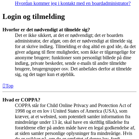
Hvordan kommer jeg i kontakt med en boardadministrator?
Login og tilmelding
Hvorfor er det nødvendigt at tilmelde sig?
Det er ikke sikkert, at det er nødvendigt; det er boardets
administrator, der afgør, om det er nødvendigt at tilmelde sig
for at skrive indlæg. Tilmelding er dog altid en god ide, da det
giver adgang til flere muligheder, som ikke er tilgængelige for
anonyme brugere; funktioner som personligt billede på dine
indlæg, private beskeder, sende e-mails til andre tilmeldte
brugere, brugergrupper osv. Det anbefales derfor at tilmelde
sig, og det tager kun et øjeblik.
Top
Hvad er COPPA?
COPPA står for Child Online Privacy and Protection Act of
1998 og er en lov i United States of America (USA), som
kræver, at et websted, som potentielt samler information fra
mindreårige under 13 år, skal have en skriftlig tilladelse fra
forældrene eller på anden måde have en legal godkendelse af,
at siden samler personlige oplysninger fra mindreårige. Hvis
du er usikker på, om du er omfattet af denne lov, fordi