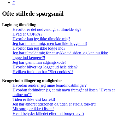
Søg
Ofte stillede spørgsmål
Login og tilmelding
Hvorfor er det nødvendigt at tilmelde sig?
Hvad er COPPA?
Hvorfor kan jeg ikke tilmelde mig?
Jeg har tilmeldt mig, men kan ikke logge ind!
Hvorfor kan jeg ikke logge ind?
Jeg har tilmeldt mig for et stykke tid siden, og kan nu ikke
logge ind længere?!
Jeg har glemt min adgangskode!
Hvorfor bliver jeg logget ud hele tiden?
Hvilken funktion har "Slet cookies"?
Brugerindstillinger og muligheder
Hvordan ændrer jeg mine boardindstillinger?
Hvordan forhindrer jeg at mit navn fremgår af listen "Hvem er
online nu"?
Tiden er ikke vist korrekt!
Jeg har ændret tidszonen og tiden er stadig forkert!
Mit sprog er ikke i listen!
Hvad betyder billedet efter mit brugernavn?