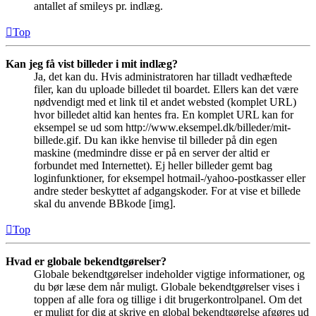
antallet af smileys pr. indlæg.
Top
Kan jeg få vist billeder i mit indlæg?
Ja, det kan du. Hvis administratoren har tilladt vedhæftede
filer, kan du uploade billedet til boardet. Ellers kan det være
nødvendigt med et link til et andet websted (komplet URL)
hvor billedet altid kan hentes fra. En komplet URL kan for
eksempel se ud som http://www.eksempel.dk/billeder/mit-
billede.gif. Du kan ikke henvise til billeder på din egen
maskine (medmindre disse er på en server der altid er
forbundet med Internettet). Ej heller billeder gemt bag
loginfunktioner, for eksempel hotmail-/yahoo-postkasser eller
andre steder beskyttet af adgangskoder. For at vise et billede
skal du anvende BBkode [img].
Top
Hvad er globale bekendtgørelser?
Globale bekendtgørelser indeholder vigtige informationer, og
du bør læse dem når muligt. Globale bekendtgørelser vises i
toppen af alle fora og tillige i dit brugerkontrolpanel. Om det
er muligt for dig at skrive en global bekendtgørelse afgøres ud