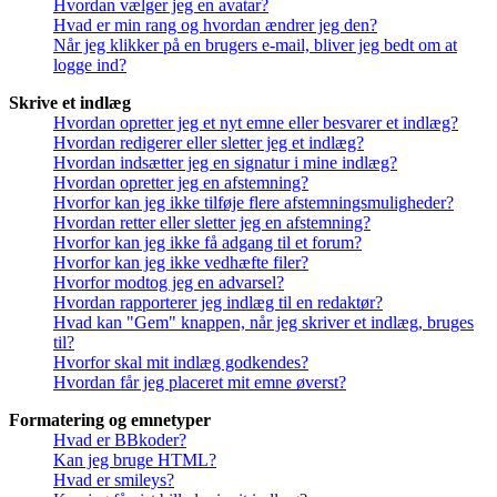
Hvordan vælger jeg en avatar?
Hvad er min rang og hvordan ændrer jeg den?
Når jeg klikker på en brugers e-mail, bliver jeg bedt om at
logge ind?
Skrive et indlæg
Hvordan opretter jeg et nyt emne eller besvarer et indlæg?
Hvordan redigerer eller sletter jeg et indlæg?
Hvordan indsætter jeg en signatur i mine indlæg?
Hvordan opretter jeg en afstemning?
Hvorfor kan jeg ikke tilføje flere afstemningsmuligheder?
Hvordan retter eller sletter jeg en afstemning?
Hvorfor kan jeg ikke få adgang til et forum?
Hvorfor kan jeg ikke vedhæfte filer?
Hvorfor modtog jeg en advarsel?
Hvordan rapporterer jeg indlæg til en redaktør?
Hvad kan "Gem" knappen, når jeg skriver et indlæg, bruges
til?
Hvorfor skal mit indlæg godkendes?
Hvordan får jeg placeret mit emne øverst?
Formatering og emnetyper
Hvad er BBkoder?
Kan jeg bruge HTML?
Hvad er smileys?