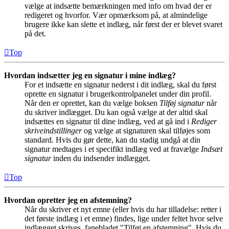
vælge at indsætte bemærkningen med info om hvad der er
redigeret og hvorfor. Vær opmærksom på, at almindelige
brugere ikke kan slette et indlæg, når først der er blevet svaret
på det.
Top
Hvordan indsætter jeg en signatur i mine indlæg?
For et indsætte en signatur nederst i dit indlæg, skal du først
oprette en signatur i brugerkontrolpanelet under din profil.
Når den er oprettet, kan du vælge boksen
Tilføj signatur
når
du skriver indlægget. Du kan også vælge at der altid skal
indsættes en signatur til dine indlæg, ved at gå ind i
Rediger
skriveindstillinger
og vælge at signaturen skal tilføjes som
standard. Hvis du gør dette, kan du stadig undgå at din
signatur medtages i et specifikt indlæg ved at fravælge
Indsæt
signatur
inden du indsender indlægget.
Top
Hvordan opretter jeg en afstemning?
Når du skriver et nyt emne (eller hvis du har tilladelse: retter i
det første indlæg i et emne) findes, lige under feltet hvor selve
indlægget skrives, fanebladet "Tilføj en afstemning". Hvis du