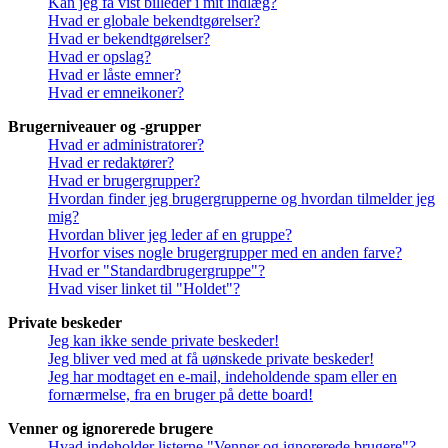
Kan jeg få vist billeder i mit indlæg?
Hvad er globale bekendtgørelser?
Hvad er bekendtgørelser?
Hvad er opslag?
Hvad er låste emner?
Hvad er emneikoner?
Brugerniveauer og -grupper
Hvad er administratorer?
Hvad er redaktører?
Hvad er brugergrupper?
Hvordan finder jeg brugergrupperne og hvordan tilmelder jeg
mig?
Hvordan bliver jeg leder af en gruppe?
Hvorfor vises nogle brugergrupper med en anden farve?
Hvad er "Standardbrugergruppe"?
Hvad viser linket til "Holdet"?
Private beskeder
Jeg kan ikke sende private beskeder!
Jeg bliver ved med at få uønskede private beskeder!
Jeg har modtaget en e-mail, indeholdende spam eller en
fornærmelse, fra en bruger på dette board!
Venner og ignorerede brugere
Hvad indeholder listerne "Venner og ignorerede brugere"?