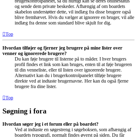
brugerkontrolpanelet, så du hurtigt kan se deres onlinestatus
og sende dem private beskeder. Afhængig af om boardets
skabelon understøtter dette, vil indlæg fra disse brugere også
blive fremhævet. Hvis du vælger at ignorere en bruger, vil alle
indlæg fra denne som standard blive skjult for dig.
Top
Hvordan tilføjer og fjerner jeg brugere på mine lister over
venner og ignorerede brugere?
Du kan føje brugere til listerne på to måder. I hver brugers
profil findes et link som kan bruges, enten til at føje brugeren
til din venneliste, eller til listen over ignorerede brugere.
Alternativt kan du i brugerkontrolpanelet tilføje brugere
direkte ved at indtaste brugernavne. Her kan du også fjerne
brugere fra dine lister.
Top
Søgning i fora
Hvordan søger jeg i et forum eller på boardet?
Ved at indtaste en søgestreng i søgeboksen, som afhængig af
boardets typografi, normalt findes øverst på siden. Du får