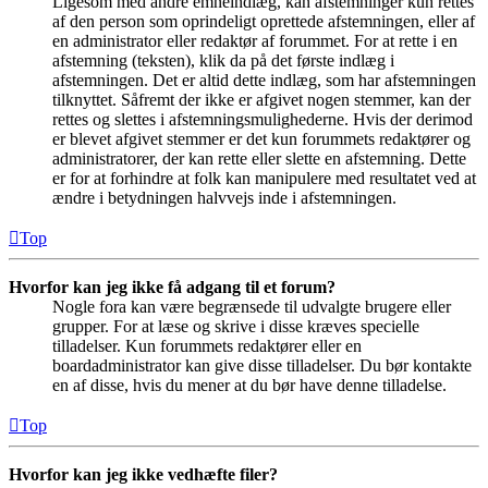
Ligesom med andre emneindlæg, kan afstemninger kun rettes
af den person som oprindeligt oprettede afstemningen, eller af
en administrator eller redaktør af forummet. For at rette i en
afstemning (teksten), klik da på det første indlæg i
afstemningen. Det er altid dette indlæg, som har afstemningen
tilknyttet. Såfremt der ikke er afgivet nogen stemmer, kan der
rettes og slettes i afstemningsmulighederne. Hvis der derimod
er blevet afgivet stemmer er det kun forummets redaktører og
administratorer, der kan rette eller slette en afstemning. Dette
er for at forhindre at folk kan manipulere med resultatet ved at
ændre i betydningen halvvejs inde i afstemningen.
Top
Hvorfor kan jeg ikke få adgang til et forum?
Nogle fora kan være begrænsede til udvalgte brugere eller
grupper. For at læse og skrive i disse kræves specielle
tilladelser. Kun forummets redaktører eller en
boardadministrator kan give disse tilladelser. Du bør kontakte
en af disse, hvis du mener at du bør have denne tilladelse.
Top
Hvorfor kan jeg ikke vedhæfte filer?