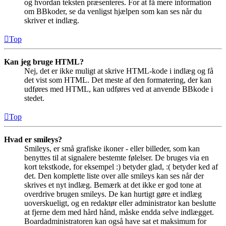
og hvordan teksten præsenteres. For at få mere information
om BBkoder, se da venligst hjælpen som kan ses når du
skriver et indlæg.
Top
Kan jeg bruge HTML?
Nej, det er ikke muligt at skrive HTML-kode i indlæg og få
det vist som HTML. Det meste af den formatering, der kan
udføres med HTML, kan udføres ved at anvende BBkode i
stedet.
Top
Hvad er smileys?
Smileys, er små grafiske ikoner - eller billeder, som kan
benyttes til at signalere bestemte følelser. De bruges via en
kort tekstkode, for eksempel :) betyder glad, :( betyder ked af
det. Den komplette liste over alle smileys kan ses når der
skrives et nyt indlæg. Bemærk at det ikke er god tone at
overdrive brugen smileys. De kan hurtigt gøre et indlæg
uoverskueligt, og en redaktør eller administrator kan beslutte
at fjerne dem med hård hånd, måske endda selve indlægget.
Boardadministratoren kan også have sat et maksimum for