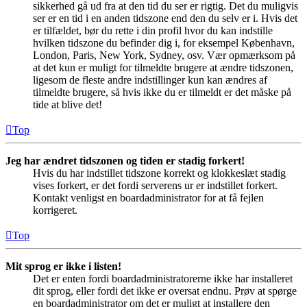
sikkerhed gå ud fra at den tid du ser er rigtig. Det du muligvis
ser er en tid i en anden tidszone end den du selv er i. Hvis det
er tilfældet, bør du rette i din profil hvor du kan indstille
hvilken tidszone du befinder dig i, for eksempel København,
London, Paris, New York, Sydney, osv. Vær opmærksom på
at det kun er muligt for tilmeldte brugere at ændre tidszonen,
ligesom de fleste andre indstillinger kun kan ændres af
tilmeldte brugere, så hvis ikke du er tilmeldt er det måske på
tide at blive det!
Top
Jeg har ændret tidszonen og tiden er stadig forkert!
Hvis du har indstillet tidszone korrekt og klokkeslæt stadig
vises forkert, er det fordi serverens ur er indstillet forkert.
Kontakt venligst en boardadministrator for at få fejlen
korrigeret.
Top
Mit sprog er ikke i listen!
Det er enten fordi boardadministratorerne ikke har installeret
dit sprog, eller fordi det ikke er oversat endnu. Prøv at spørge
en boardadministrator om det er muligt at installere den