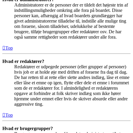
Administratorer er de personer der er tildelt det højeste trin af
indstillingsmuligheder omkring alle fora på boardet. Disse
personer kan, afhængig af hvad boardets grundlægger har
givet administratorerne tilladelse til, indstille alle mulige ting
om foraene, såsom tilladelser, udelukkelse af bestemte
brugere, tilføje brugergrupper eller redaktører osv. De har
også samme rettigheder som redaktører under alle fora.
Top
Hvad er redaktører?
Redaktører er udpegede personer (eller grupper af personer)
hvis job er at holde øje med driften af foraene fra dag til dag.
De har retten til at rette eller slette andres indlæg, låse et emne
eller låse et emne op igen, flytte eller dele et emne i forummet
som de er redaktører for. I almindelighed er redaktørens
opgave at forhindre at folk skriver indlæg som ikke hører
hjemme under emnet eller hvis de skriver absurde eller andre
aggressive ting.
Top
Hvad er brugergrupper?