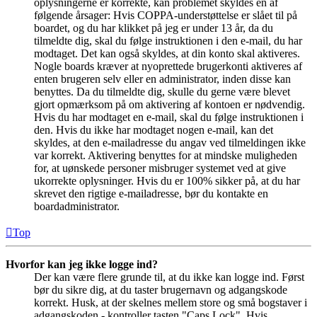
oplysningerne er korrekte, kan problemet skyldes en af
følgende årsager: Hvis COPPA-understøttelse er slået til på
boardet, og du har klikket på jeg er under 13 år, da du
tilmeldte dig, skal du følge instruktionen i den e-mail, du har
modtaget. Det kan også skyldes, at din konto skal aktiveres.
Nogle boards kræver at nyoprettede brugerkonti aktiveres af
enten brugeren selv eller en administrator, inden disse kan
benyttes. Da du tilmeldte dig, skulle du gerne være blevet
gjort opmærksom på om aktivering af kontoen er nødvendig.
Hvis du har modtaget en e-mail, skal du følge instruktionen i
den. Hvis du ikke har modtaget nogen e-mail, kan det
skyldes, at den e-mailadresse du angav ved tilmeldingen ikke
var korrekt. Aktivering benyttes for at mindske muligheden
for, at uønskede personer misbruger systemet ved at give
ukorrekte oplysninger. Hvis du er 100% sikker på, at du har
skrevet den rigtige e-mailadresse, bør du kontakte en
boardadministrator.
Top
Hvorfor kan jeg ikke logge ind?
Der kan være flere grunde til, at du ikke kan logge ind. Først
bør du sikre dig, at du taster brugernavn og adgangskode
korrekt. Husk, at der skelnes mellem store og små bogstaver i
adgangskoden - kontroller tasten "Caps Lock". Hvis