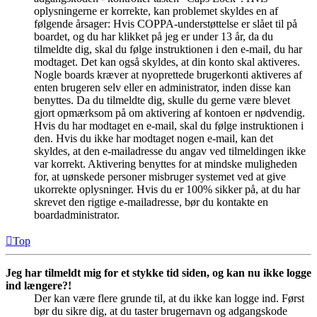
oplysningerne er korrekte, kan problemet skyldes en af
følgende årsager: Hvis COPPA-understøttelse er slået til på
boardet, og du har klikket på jeg er under 13 år, da du
tilmeldte dig, skal du følge instruktionen i den e-mail, du har
modtaget. Det kan også skyldes, at din konto skal aktiveres.
Nogle boards kræver at nyoprettede brugerkonti aktiveres af
enten brugeren selv eller en administrator, inden disse kan
benyttes. Da du tilmeldte dig, skulle du gerne være blevet
gjort opmærksom på om aktivering af kontoen er nødvendig.
Hvis du har modtaget en e-mail, skal du følge instruktionen i
den. Hvis du ikke har modtaget nogen e-mail, kan det
skyldes, at den e-mailadresse du angav ved tilmeldingen ikke
var korrekt. Aktivering benyttes for at mindske muligheden
for, at uønskede personer misbruger systemet ved at give
ukorrekte oplysninger. Hvis du er 100% sikker på, at du har
skrevet den rigtige e-mailadresse, bør du kontakte en
boardadministrator.
Top
Jeg har tilmeldt mig for et stykke tid siden, og kan nu ikke logge
ind længere?!
Der kan være flere grunde til, at du ikke kan logge ind. Først
bør du sikre dig, at du taster brugernavn og adgangskode