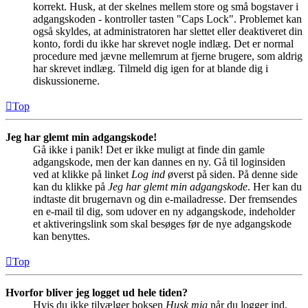
korrekt. Husk, at der skelnes mellem store og små bogstaver i
adgangskoden - kontroller tasten "Caps Lock". Problemet kan
også skyldes, at administratoren har slettet eller deaktiveret din
konto, fordi du ikke har skrevet nogle indlæg. Det er normal
procedure med jævne mellemrum at fjerne brugere, som aldrig
har skrevet indlæg. Tilmeld dig igen for at blande dig i
diskussionerne.
Top
Jeg har glemt min adgangskode!
Gå ikke i panik! Det er ikke muligt at finde din gamle
adgangskode, men der kan dannes en ny. Gå til loginsiden
ved at klikke på linket
Log ind
øverst på siden. På denne side
kan du klikke på
Jeg har glemt min adgangskode
. Her kan du
indtaste dit brugernavn og din e-mailadresse. Der fremsendes
en e-mail til dig, som udover en ny adgangskode, indeholder
et aktiveringslink som skal besøges før de nye adgangskode
kan benyttes.
Top
Hvorfor bliver jeg logget ud hele tiden?
Hvis du ikke tilvælger boksen
Husk mig
når du logger ind,