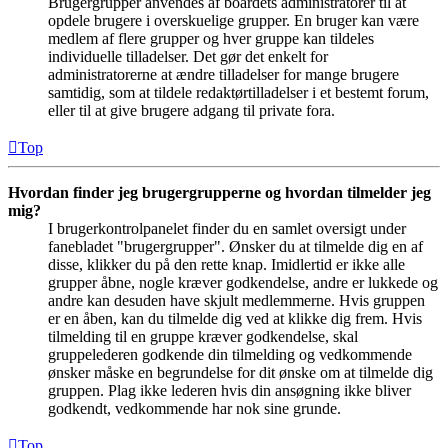
Brugergrupper anvendes af boardets administratorer til at
opdele brugere i overskuelige grupper. En bruger kan være
medlem af flere grupper og hver gruppe kan tildeles
individuelle tilladelser. Det gør det enkelt for
administratorerne at ændre tilladelser for mange brugere
samtidig, som at tildele redaktørtilladelser i et bestemt forum,
eller til at give brugere adgang til private fora.
Top
Hvordan finder jeg brugergrupperne og hvordan tilmelder jeg
mig?
I brugerkontrolpanelet finder du en samlet oversigt under
fanebladet "brugergrupper". Ønsker du at tilmelde dig en af
disse, klikker du på den rette knap. Imidlertid er ikke alle
grupper åbne, nogle kræver godkendelse, andre er lukkede og
andre kan desuden have skjult medlemmerne. Hvis gruppen
er en åben, kan du tilmelde dig ved at klikke dig frem. Hvis
tilmelding til en gruppe kræver godkendelse, skal
gruppelederen godkende din tilmelding og vedkommende
ønsker måske en begrundelse for dit ønske om at tilmelde dig
gruppen. Plag ikke lederen hvis din ansøgning ikke bliver
godkendt, vedkommende har nok sine grunde.
Top