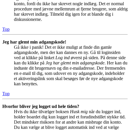
konto, fordi du ikke har skrevet nogle indlæg. Det er normal
procedure med jævne mellemrum at fjerne brugere, som aldrig
har skrevet indlæg. Tilmeld dig igen for at blande dig i
diskussionerne.
Top
Jeg har glemt min adgangskode!
Gå ikke i panik! Det er ikke muligt at finde din gamle
adgangskode, men der kan dannes en ny. Gå til loginsiden
ved at klikke på linket
Log ind
øverst på siden. På denne side
kan du klikke på
Jeg har glemt min adgangskode
. Her kan du
indtaste dit brugernavn og din e-mailadresse. Der fremsendes
en e-mail til dig, som udover en ny adgangskode, indeholder
et aktiveringslink som skal besøges før de nye adgangskode
kan benyttes.
Top
Hvorfor bliver jeg logget ud hele tiden?
Hvis du ikke tilvælger boksen
Husk mig
når du logger ind,
holder boardet dig kun logget ind et forudindstillet stykke tid.
Det mindsker risikoen for at andre kan misbruge din konto.
Du kan vælge at blive logget automatisk ind ved at vælge