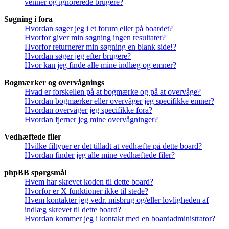
venner og ignorerede brugere?
Søgning i fora
Hvordan søger jeg i et forum eller på boardet?
Hvorfor giver min søgning ingen resultater?
Hvorfor returnerer min søgning en blank side!?
Hvordan søger jeg efter brugere?
Hvor kan jeg finde alle mine indlæg og emner?
Bogmærker og overvågnings
Hvad er forskellen på at bogmærke og på at overvåge?
Hvordan bogmærker eller overvåger jeg specifikke emner?
Hvordan overvåger jeg specifikke fora?
Hvordan fjerner jeg mine overvågninger?
Vedhæftede filer
Hvilke filtyper er det tilladt at vedhæfte på dette board?
Hvordan finder jeg alle mine vedhæftede filer?
phpBB spørgsmål
Hvem har skrevet koden til dette board?
Hvorfor er X funktioner ikke til stede?
Hvem kontakter jeg vedr. misbrug og/eller lovligheden af
indlæg skrevet til dette board?
Hvordan kommer jeg i kontakt med en boardadministrator?