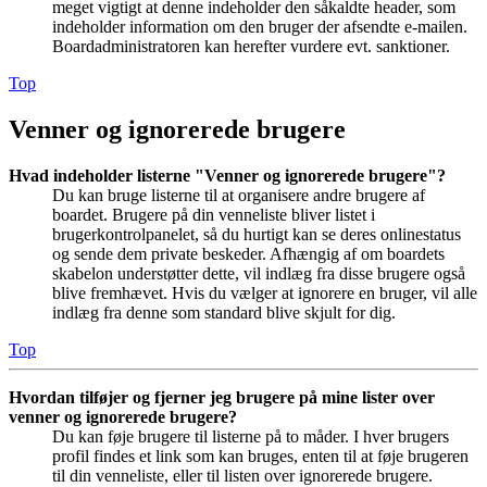
meget vigtigt at denne indeholder den såkaldte header, som
indeholder information om den bruger der afsendte e-mailen.
Boardadministratoren kan herefter vurdere evt. sanktioner.
Top
Venner og ignorerede brugere
Hvad indeholder listerne "Venner og ignorerede brugere"?
Du kan bruge listerne til at organisere andre brugere af
boardet. Brugere på din venneliste bliver listet i
brugerkontrolpanelet, så du hurtigt kan se deres onlinestatus
og sende dem private beskeder. Afhængig af om boardets
skabelon understøtter dette, vil indlæg fra disse brugere også
blive fremhævet. Hvis du vælger at ignorere en bruger, vil alle
indlæg fra denne som standard blive skjult for dig.
Top
Hvordan tilføjer og fjerner jeg brugere på mine lister over
venner og ignorerede brugere?
Du kan føje brugere til listerne på to måder. I hver brugers
profil findes et link som kan bruges, enten til at føje brugeren
til din venneliste, eller til listen over ignorerede brugere.