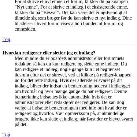
For at skrive et nyt emne i et forum, klikker du på knappen
"Nyt emne". For at skrive et indlæg i et eksisterende emne,
klikker du på "Besvar". Det kan være det er nødvendigt at
tilmelde sig som bruger før du kan skrive et nyt indlæg. Dine
tilladelser i hvert forum vises altid i bunden af forum- og
emnesiden.
Top
Hvordan redigerer eller sletter jeg et indlæg?
Med mindre du er boardets administrator eller forummets
redaktør, så kan du kun redigere og slette egne indlæg. Du
kan redigere et indlæg, nogle gange kun i et begrænset
tidsrum efter det er skrevet, ved at klikke på rediger-knappen
ud for det rette indlæg. Hvis der allerede er svaret på dit
indlæg, bliver der indsat en bemærkning nederst i indlægget
om hvornår og hvor mange gange du har redigeret. Denne
bemærkning indsættes ikke automatisk, hvis det er
administratorer eller redaktører der redigerer. De kan dog
vælge at indsætte bemærkningen med info om hvad der er
redigeret og hvorfor. Vær opmærksom på, at almindelige
brugere ikke kan slette et indlæg, når først der er blevet svaret
på det.
Top