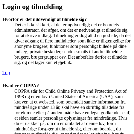
Login og tilmelding
Hvorfor er det nødvendigt at tilmelde sig?
Det er ikke sikkert, at det er nødvendigt; det er boardets
administrator, der afgør, om det er nødvendigt at tilmelde sig
for at skrive indlæg. Tilmelding er dog altid en god ide, da det
giver adgang til flere muligheder, som ikke er tilgængelige for
anonyme brugere; funktioner som personligt billede på dine
indlæg, private beskeder, sende e-mails til andre tilmeldte
brugere, brugergrupper osv. Det anbefales derfor at tilmelde
sig, og det tager kun et øjeblik.
Top
Hvad er COPPA?
COPPA står for Child Online Privacy and Protection Act of
1998 og er en lov i United States of America (USA), som
kræver, at et websted, som potentielt samler information fra
mindreårige under 13 år, skal have en skriftlig tilladelse fra
forældrene eller på anden måde have en legal godkendelse af,
at siden samler personlige oplysninger fra mindreårige. Hvis
du er usikker på, om du er omfattet af denne lov, fordi
mindreårige forsøger at tilmelde sig, eller om boardet, du