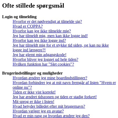
Ofte stillede spørgsmål
Login og tilmelding
Hvorfor er det nødvendigt at tilmelde sig?
Hvad er COPPA?
Hvorfor kan jeg ikke tilmelde mig?
Jeg har tilmeldt mig, men kan ikke logge ind!
Hvorfor kan jeg ikke logge ind?
Jeg har tilmeldt mig for et stykke tid siden, og kan nu ikke
logge ind længere?!
Jeg har glemt min adgangskode!
Hvorfor bliver jeg logget ud hele tiden?
Hvilken funktion har "Slet cookies"?
Brugerindstillinger og muligheder
Hvordan ændrer jeg mine boardindstillinger?
Hvordan forhindrer jeg at mit navn fremgår af listen "Hvem er
online nu"?
Tiden er ikke vist korrekt!
Jeg har ændret tidszonen og tiden er stadig forkert!
Mit sprog er ikke i listen!
Hvad betyder billedet efter mit brugernavn?
Hvordan vælger jeg en avatar?
Hvad er min rang og hvordan ændrer jeg den?