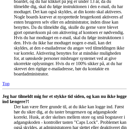
boardet, og du har klikket på jeg er under 13 år, da du
tilmeldte dig, skal du følge instruktionen i den e-mail, du har
modtaget. Det kan også skyldes, at din konto skal aktiveres.
Nogle boards kræver at nyoprettede brugerkonti aktiveres af
enten brugeren selv eller en administrator, inden disse kan
benyttes. Da du tilmeldte dig, skulle du gerne være blevet
gjort opmærksom på om aktivering af kontoen er nødvendig.
Hvis du har modtaget en e-mail, skal du følge instruktionen i
den. Hvis du ikke har modtaget nogen e-mail, kan det
skyldes, at den e-mailadresse du angav ved tilmeldingen ikke
var korrekt. Aktivering benyttes for at mindske muligheden
for, at uønskede personer misbruger systemet ved at give
ukorrekte oplysninger. Hvis du er 100% sikker på, at du har
skrevet den rigtige e-mailadresse, bør du kontakte en
boardadministrator.
Top
Jeg har tilmeldt mig for et stykke tid siden, og kan nu ikke logge
ind længere?!
Der kan være flere grunde til, at du ikke kan logge ind. Først
bør du sikre dig, at du taster brugernavn og adgangskode
korrekt. Husk, at der skelnes mellem store og små bogstaver i
adgangskoden - kontroller tasten "Caps Lock". Problemet kan
også skyldes, at administratoren har slettet eller deaktiveret din