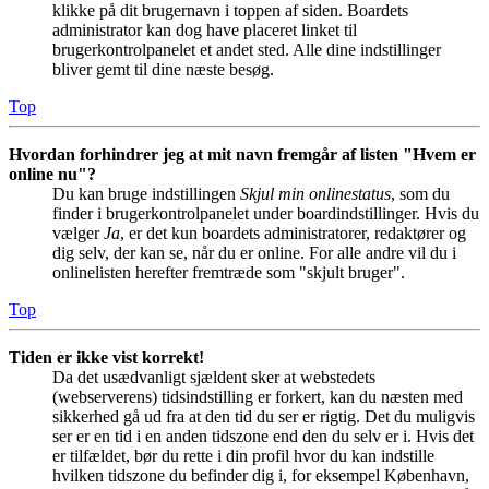
klikke på dit brugernavn i toppen af siden. Boardets
administrator kan dog have placeret linket til
brugerkontrolpanelet et andet sted. Alle dine indstillinger
bliver gemt til dine næste besøg.
Top
Hvordan forhindrer jeg at mit navn fremgår af listen "Hvem er
online nu"?
Du kan bruge indstillingen
Skjul min onlinestatus
, som du
finder i brugerkontrolpanelet under boardindstillinger. Hvis du
vælger
Ja
, er det kun boardets administratorer, redaktører og
dig selv, der kan se, når du er online. For alle andre vil du i
onlinelisten herefter fremtræde som "skjult bruger".
Top
Tiden er ikke vist korrekt!
Da det usædvanligt sjældent sker at webstedets
(webserverens) tidsindstilling er forkert, kan du næsten med
sikkerhed gå ud fra at den tid du ser er rigtig. Det du muligvis
ser er en tid i en anden tidszone end den du selv er i. Hvis det
er tilfældet, bør du rette i din profil hvor du kan indstille
hvilken tidszone du befinder dig i, for eksempel København,