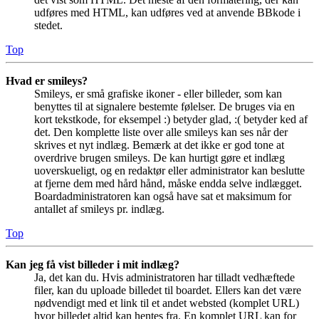
udføres med HTML, kan udføres ved at anvende BBkode i
stedet.
Top
Hvad er smileys?
Smileys, er små grafiske ikoner - eller billeder, som kan
benyttes til at signalere bestemte følelser. De bruges via en
kort tekstkode, for eksempel :) betyder glad, :( betyder ked af
det. Den komplette liste over alle smileys kan ses når der
skrives et nyt indlæg. Bemærk at det ikke er god tone at
overdrive brugen smileys. De kan hurtigt gøre et indlæg
uoverskueligt, og en redaktør eller administrator kan beslutte
at fjerne dem med hård hånd, måske endda selve indlægget.
Boardadministratoren kan også have sat et maksimum for
antallet af smileys pr. indlæg.
Top
Kan jeg få vist billeder i mit indlæg?
Ja, det kan du. Hvis administratoren har tilladt vedhæftede
filer, kan du uploade billedet til boardet. Ellers kan det være
nødvendigt med et link til et andet websted (komplet URL)
hvor billedet altid kan hentes fra. En komplet URL kan for