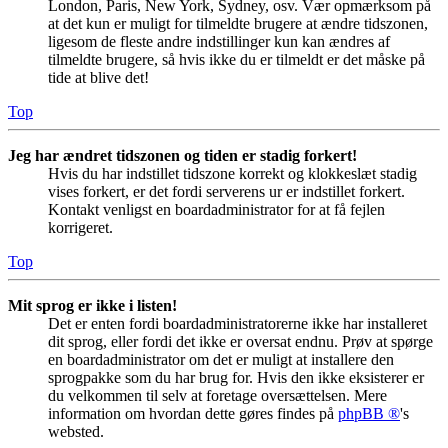
London, Paris, New York, Sydney, osv. Vær opmærksom på
at det kun er muligt for tilmeldte brugere at ændre tidszonen,
ligesom de fleste andre indstillinger kun kan ændres af
tilmeldte brugere, så hvis ikke du er tilmeldt er det måske på
tide at blive det!
Top
Jeg har ændret tidszonen og tiden er stadig forkert!
Hvis du har indstillet tidszone korrekt og klokkeslæt stadig
vises forkert, er det fordi serverens ur er indstillet forkert.
Kontakt venligst en boardadministrator for at få fejlen
korrigeret.
Top
Mit sprog er ikke i listen!
Det er enten fordi boardadministratorerne ikke har installeret
dit sprog, eller fordi det ikke er oversat endnu. Prøv at spørge
en boardadministrator om det er muligt at installere den
sprogpakke som du har brug for. Hvis den ikke eksisterer er
du velkommen til selv at foretage oversættelsen. Mere
information om hvordan dette gøres findes på
phpBB ®
's
websted.