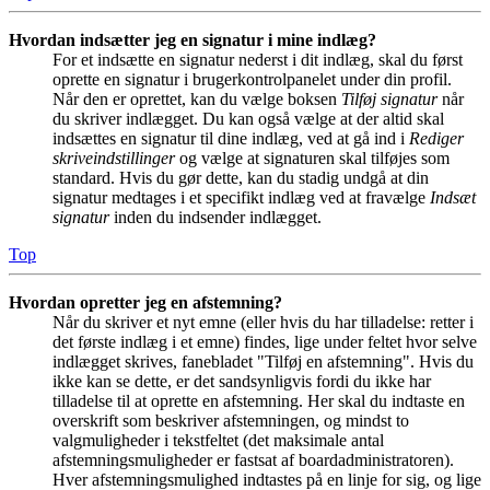
Hvordan indsætter jeg en signatur i mine indlæg?
For et indsætte en signatur nederst i dit indlæg, skal du først
oprette en signatur i brugerkontrolpanelet under din profil.
Når den er oprettet, kan du vælge boksen
Tilføj signatur
når
du skriver indlægget. Du kan også vælge at der altid skal
indsættes en signatur til dine indlæg, ved at gå ind i
Rediger
skriveindstillinger
og vælge at signaturen skal tilføjes som
standard. Hvis du gør dette, kan du stadig undgå at din
signatur medtages i et specifikt indlæg ved at fravælge
Indsæt
signatur
inden du indsender indlægget.
Top
Hvordan opretter jeg en afstemning?
Når du skriver et nyt emne (eller hvis du har tilladelse: retter i
det første indlæg i et emne) findes, lige under feltet hvor selve
indlægget skrives, fanebladet "Tilføj en afstemning". Hvis du
ikke kan se dette, er det sandsynligvis fordi du ikke har
tilladelse til at oprette en afstemning. Her skal du indtaste en
overskrift som beskriver afstemningen, og mindst to
valgmuligheder i tekstfeltet (det maksimale antal
afstemningsmuligheder er fastsat af boardadministratoren).
Hver afstemningsmulighed indtastes på en linje for sig, og lige