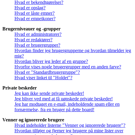
Hvad er bekendtgørelser?
Hvad er opslag?
Hvad er låste emner?
Hvad er emneikoner?
Brugerniveauer og -grupper
Hvad er administratorer?
Hvad er redaktører?
Hvad er brugergrupper?
Hvordan finder jeg brugergrupperne og hvordan tilmelder jeg
mig?
Hvordan bliver jeg leder af en gruppe?
Hvorfor vises nogle brugergrupper med en anden farve?
Hvad er "Standardbrugergruppe"?
Hvad viser linket til "Holdet"?
Private beskeder
Jeg kan ikke sende private beskeder!
Jeg bliver ved med at få uønskede private beskeder!
Jeg har modtaget en e-mail, indeholdende spam eller en
fornærmelse, fra en bruger på dette board!
Venner og ignorerede brugere
Hvad indeholder listerne "Venner og ignorerede brugere"?
Hvordan tilføjer og fjerner jeg brugere på mine lister over