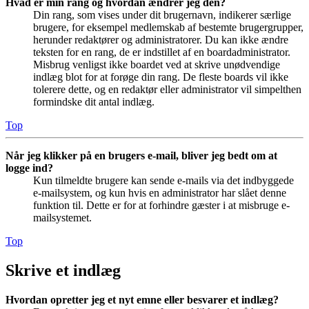
Hvad er min rang og hvordan ændrer jeg den?
Din rang, som vises under dit brugernavn, indikerer særlige
brugere, for eksempel medlemskab af bestemte brugergrupper,
herunder redaktører og administratorer. Du kan ikke ændre
teksten for en rang, de er indstillet af en boardadministrator.
Misbrug venligst ikke boardet ved at skrive unødvendige
indlæg blot for at forøge din rang. De fleste boards vil ikke
tolerere dette, og en redaktør eller administrator vil simpelthen
formindske dit antal indlæg.
Top
Når jeg klikker på en brugers e-mail, bliver jeg bedt om at
logge ind?
Kun tilmeldte brugere kan sende e-mails via det indbyggede
e-mailsystem, og kun hvis en administrator har slået denne
funktion til. Dette er for at forhindre gæster i at misbruge e-
mailsystemet.
Top
Skrive et indlæg
Hvordan opretter jeg et nyt emne eller besvarer et indlæg?