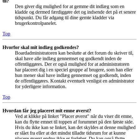
til?
Den giver dig mulighed for at gemme dit indlæg som en
kladde og dermed færdiggøre det og indsende det på et senere
tidspunkt. Du får adgang til dine gemte kladder via
brugerkontrolpanelet.
Top
Hvorfor skal mit indlæg godkendes?
Boardadministratoren kan beslutte at det forum du skriver til,
skal have alle indlæg gennemset og godkendt inden de
offentliggøres. Der er også mulighed for at administratoren
har placeret dig i en speciel gruppe af brugere, som han eller
hun mener skal have indlæg gennemset og godkendt, inden
de offentliggøres. Kontakt eventuelt venligst en administrator
for yderligere information.
Top
Hvordan får jeg placeret mit emne øverst?
Ved at klikke på linket "Placer øverst" når du viser dit emne,
kan du flytte emnet til toppen af forummet på den første side.
Hvis du ikke kan se linket, kan det skyldes at denne mulighed
er slået fra eller at det mindst tilladte tidsrum for at kunne
placere øverst endnu ikke er forløbet. Du kan også flytte