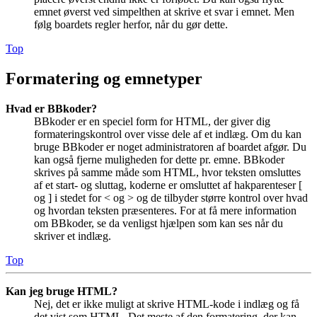
emnet øverst ved simpelthen at skrive et svar i emnet. Men
følg boardets regler herfor, når du gør dette.
Top
Formatering og emnetyper
Hvad er BBkoder?
BBkoder er en speciel form for HTML, der giver dig
formateringskontrol over visse dele af et indlæg. Om du kan
bruge BBkoder er noget administratoren af boardet afgør. Du
kan også fjerne muligheden for dette pr. emne. BBkoder
skrives på samme måde som HTML, hvor teksten omsluttes
af et start- og sluttag, koderne er omsluttet af hakparenteser [
og ] i stedet for < og > og de tilbyder større kontrol over hvad
og hvordan teksten præsenteres. For at få mere information
om BBkoder, se da venligst hjælpen som kan ses når du
skriver et indlæg.
Top
Kan jeg bruge HTML?
Nej, det er ikke muligt at skrive HTML-kode i indlæg og få
det vist som HTML. Det meste af den formatering, der kan