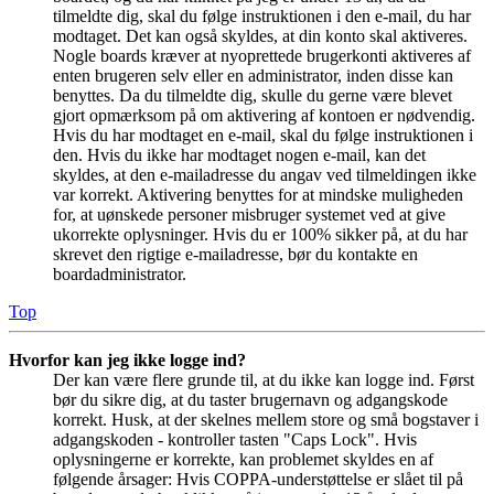
tilmeldte dig, skal du følge instruktionen i den e-mail, du har
modtaget. Det kan også skyldes, at din konto skal aktiveres.
Nogle boards kræver at nyoprettede brugerkonti aktiveres af
enten brugeren selv eller en administrator, inden disse kan
benyttes. Da du tilmeldte dig, skulle du gerne være blevet
gjort opmærksom på om aktivering af kontoen er nødvendig.
Hvis du har modtaget en e-mail, skal du følge instruktionen i
den. Hvis du ikke har modtaget nogen e-mail, kan det
skyldes, at den e-mailadresse du angav ved tilmeldingen ikke
var korrekt. Aktivering benyttes for at mindske muligheden
for, at uønskede personer misbruger systemet ved at give
ukorrekte oplysninger. Hvis du er 100% sikker på, at du har
skrevet den rigtige e-mailadresse, bør du kontakte en
boardadministrator.
Top
Hvorfor kan jeg ikke logge ind?
Der kan være flere grunde til, at du ikke kan logge ind. Først
bør du sikre dig, at du taster brugernavn og adgangskode
korrekt. Husk, at der skelnes mellem store og små bogstaver i
adgangskoden - kontroller tasten "Caps Lock". Hvis
oplysningerne er korrekte, kan problemet skyldes en af
følgende årsager: Hvis COPPA-understøttelse er slået til på