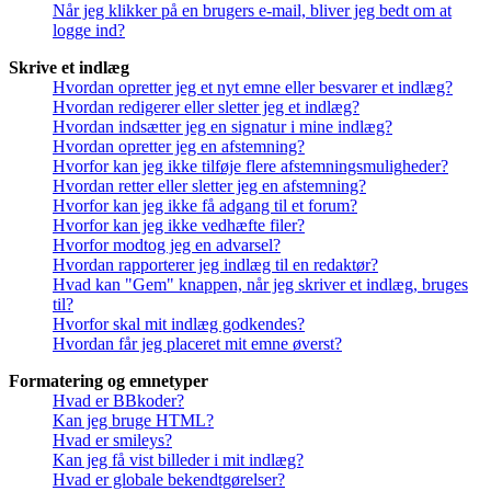
Når jeg klikker på en brugers e-mail, bliver jeg bedt om at
logge ind?
Skrive et indlæg
Hvordan opretter jeg et nyt emne eller besvarer et indlæg?
Hvordan redigerer eller sletter jeg et indlæg?
Hvordan indsætter jeg en signatur i mine indlæg?
Hvordan opretter jeg en afstemning?
Hvorfor kan jeg ikke tilføje flere afstemningsmuligheder?
Hvordan retter eller sletter jeg en afstemning?
Hvorfor kan jeg ikke få adgang til et forum?
Hvorfor kan jeg ikke vedhæfte filer?
Hvorfor modtog jeg en advarsel?
Hvordan rapporterer jeg indlæg til en redaktør?
Hvad kan "Gem" knappen, når jeg skriver et indlæg, bruges
til?
Hvorfor skal mit indlæg godkendes?
Hvordan får jeg placeret mit emne øverst?
Formatering og emnetyper
Hvad er BBkoder?
Kan jeg bruge HTML?
Hvad er smileys?
Kan jeg få vist billeder i mit indlæg?
Hvad er globale bekendtgørelser?