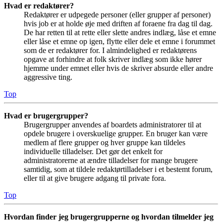
Hvad er redaktører?
Redaktører er udpegede personer (eller grupper af personer)
hvis job er at holde øje med driften af foraene fra dag til dag.
De har retten til at rette eller slette andres indlæg, låse et emne
eller låse et emne op igen, flytte eller dele et emne i forummet
som de er redaktører for. I almindelighed er redaktørens
opgave at forhindre at folk skriver indlæg som ikke hører
hjemme under emnet eller hvis de skriver absurde eller andre
aggressive ting.
Top
Hvad er brugergrupper?
Brugergrupper anvendes af boardets administratorer til at
opdele brugere i overskuelige grupper. En bruger kan være
medlem af flere grupper og hver gruppe kan tildeles
individuelle tilladelser. Det gør det enkelt for
administratorerne at ændre tilladelser for mange brugere
samtidig, som at tildele redaktørtilladelser i et bestemt forum,
eller til at give brugere adgang til private fora.
Top
Hvordan finder jeg brugergrupperne og hvordan tilmelder jeg