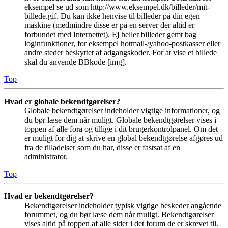
eksempel se ud som http://www.eksempel.dk/billeder/mit-
billede.gif. Du kan ikke henvise til billeder på din egen
maskine (medmindre disse er på en server der altid er
forbundet med Internettet). Ej heller billeder gemt bag
loginfunktioner, for eksempel hotmail-/yahoo-postkasser eller
andre steder beskyttet af adgangskoder. For at vise et billede
skal du anvende BBkode [img].
Top
Hvad er globale bekendtgørelser?
Globale bekendtgørelser indeholder vigtige informationer, og
du bør læse dem når muligt. Globale bekendtgørelser vises i
toppen af alle fora og tillige i dit brugerkontrolpanel. Om det
er muligt for dig at skrive en global bekendtgørelse afgøres ud
fra de tilladelser som du har, disse er fastsat af en
administrator.
Top
Hvad er bekendtgørelser?
Bekendtgørelser indeholder typisk vigtige beskeder angående
forummet, og du bør læse dem når muligt. Bekendtgørelser
vises altid på toppen af alle sider i det forum de er skrevet til.