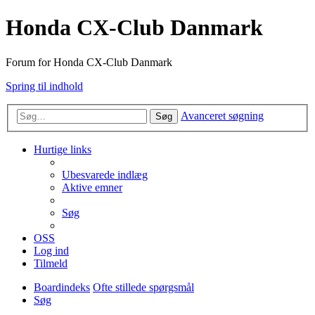
Honda CX-Club Danmark
Forum for Honda CX-Club Danmark
Spring til indhold
Avanceret søgning
Søg
Hurtige links
Ubesvarede indlæg
Aktive emner
Søg
OSS
Log ind
Tilmeld
Boardindeks
Ofte stillede spørgsmål
Søg