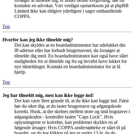
forsøger at tilmelde dig, er under denne lovgivning, bør du
kontakte en advokat. Vær venligst opmærksom på at phpBB
Limited ikke kan rådgive yderligere i sager omhandlende
COPPA.
Top
Hvorfor kan jeg ikke tilmelde mig?
Det kan skyldes at en boardadministrator har udelukket din
IP-adresse eller har forbudt brugernavnet, du forsøger at
tilmelde dig med. En boardadministrator kan også have slået
muligheden for at tilmelde sig fra og bevidst have lukket for
nye tilmeldinger. Kontakt en boardadministrator for at få
hjælp.
Top
Jeg har tilmeldt mig, men kan ikke logge ind!
Der kan være flere grunde til, at du ikke kan logge ind. Først
bør du sikre dig, at du taster brugernavn og adgangskode
korrekt. Husk, at der skelnes mellem store og små bogstaver i
adgangskoden - kontroller tasten "Caps Lock". Hvis
oplysningerne er korrekte, kan problemet skyldes en af
følgende årsager: Hvis COPPA-understøttelse er slået til på
boardet, og du har klikket på jeg er under 13 år, da du