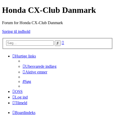
Honda CX-Club Danmark
Forum for Honda CX-Club Danmark
Spring til indhold
Avanceret
Søg
søgning
Hurtige links
Ubesvarede indlæg
Aktive emner
Søg
OSS
Log ind
Tilmeld
Boardindeks