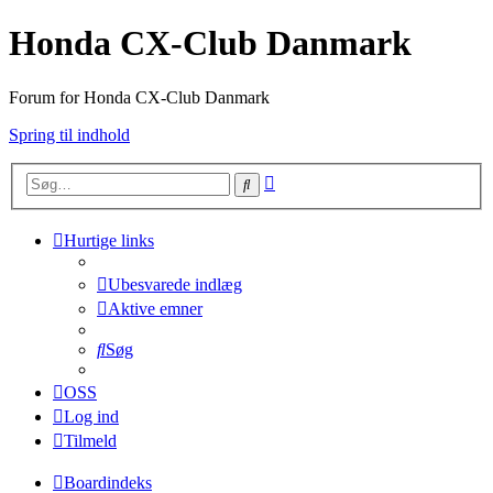
Honda CX-Club Danmark
Forum for Honda CX-Club Danmark
Spring til indhold
Avanceret
Søg
søgning
Hurtige links
Ubesvarede indlæg
Aktive emner
Søg
OSS
Log ind
Tilmeld
Boardindeks