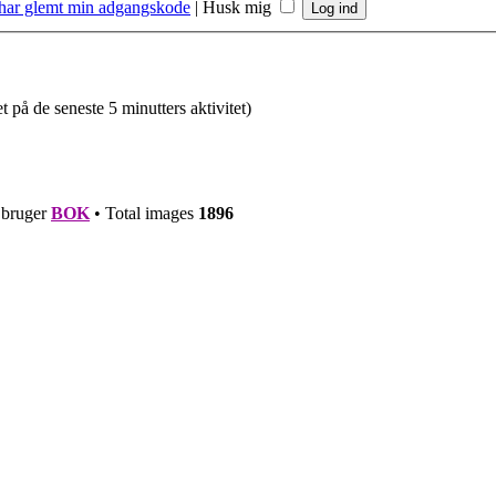
 har glemt min adgangskode
|
Husk mig
t på de seneste 5 minutters aktivitet)
e bruger
BOK
• Total images
1896