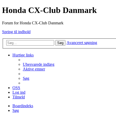
Honda CX-Club Danmark
Forum for Honda CX-Club Danmark
Spring til indhold
Avanceret søgning
Søg
Hurtige links
Ubesvarede indlæg
Aktive emner
Søg
OSS
Log ind
Tilmeld
Boardindeks
Søg