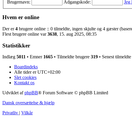
Brugernavn:
Adgangskode:
Jeg
Hvem er online
Der er
4
brugere online :: 0 tilmeldte, ingen skjulte og 4 gæster (basere
Flest brugere online var
3638
, 15. aug 2025, 08:35
Statistikker
Indlæg
5011
• Emner
1665
• Tilmeldte brugere
319
• Senest tilmeldt
Boardindeks
Alle tider er
UTC+02:00
Slet cookies
Kontakt os
Udviklet af
phpBB
® Forum Software © phpBB Limited
Dansk oversættelse & hjælp
Privatliv
|
Vilkår