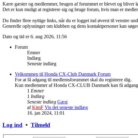
Kære gæster og medlemmer, brugen af forummet er blevet og bliver lø
Det er kun muligt at registrere sig og bruge forum, hvis man er me
Du finder flere nyttige links, når du er logget ind øverst til venstre un
Generelle oplysninger om klubben og dens kontaktpersoner kan søg
Dato og tid er 6. aug 2026, 11:56
Forum
Emner
Indlæg
Seneste indlæg
Velkommen til Honda CX-Club Danmark Forum
For at få adgang til medlemsforummet skal du registrere dig.
Kun medlemmer af Honda CX-CLUB Danmark kan få adgang 
1
Emner
1
Indlæg
Seneste indlæg
Gæst
af
KimF
Vis det seneste indlæg
16. jan 2024, 11:01
Log ind
•
Tilmeld