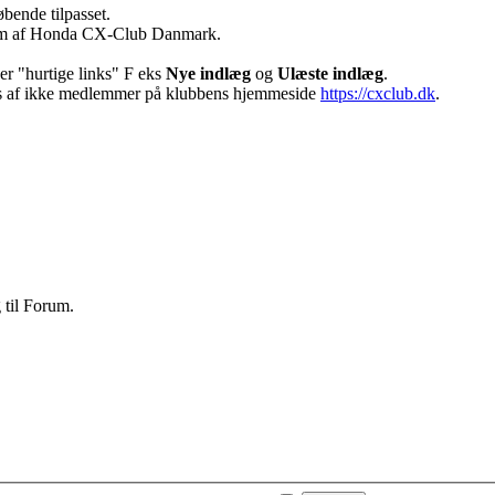
bende tilpasset.
dlem af Honda CX-Club Danmark.
der "hurtige links" F eks
Nye indlæg
og
Ulæste indlæg
.
es af ikke medlemmer på klubbens hjemmeside
https://cxclub.dk
.
til Forum.