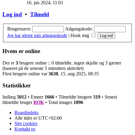
16. jan 2024, 11:01
Log ind
•
Tilmeld
Brugernavn:
Adgangskode:
Jeg har glemt min adgangskode
|
Husk mig
Hvem er online
Der er
3
brugere online :: 0 tilmeldte, ingen skjulte og 3 gæster
(baseret på de seneste 5 minutters aktivitet)
Flest brugere online var
3638
, 15. aug 2025, 08:35
Statistikker
Indlæg
5012
• Emner
1666
• Tilmeldte brugere
319
• Senest
tilmeldte bruger
BOK
• Total images
1896
Boardindeks
Alle tider er
UTC+02:00
Slet cookies
Kontakt os