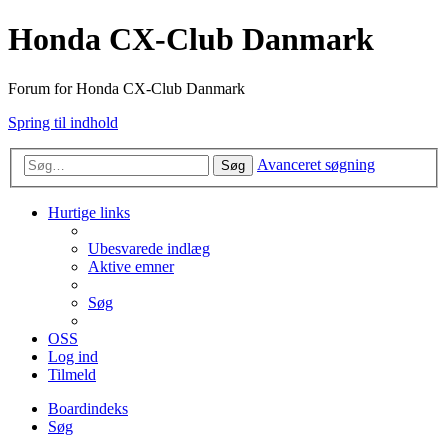
Honda CX-Club Danmark
Forum for Honda CX-Club Danmark
Spring til indhold
Avanceret søgning
Søg
Hurtige links
Ubesvarede indlæg
Aktive emner
Søg
OSS
Log ind
Tilmeld
Boardindeks
Søg