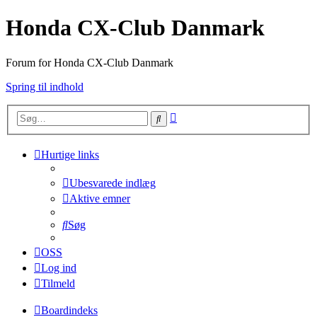
Honda CX-Club Danmark
Forum for Honda CX-Club Danmark
Spring til indhold
Avanceret
Søg
søgning
Hurtige links
Ubesvarede indlæg
Aktive emner
Søg
OSS
Log ind
Tilmeld
Boardindeks