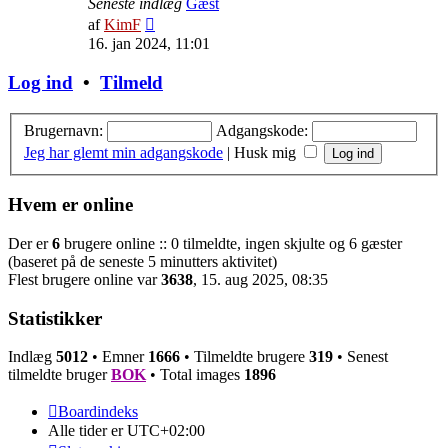
Seneste indlæg
Gæst
Vis
af
KimF
det
16. jan 2024, 11:01
seneste
indlæg
Log ind
•
Tilmeld
Brugernavn:
Adgangskode:
Jeg har glemt min adgangskode
|
Husk mig
Hvem er online
Der er
6
brugere online :: 0 tilmeldte, ingen skjulte og 6 gæster
(baseret på de seneste 5 minutters aktivitet)
Flest brugere online var
3638
, 15. aug 2025, 08:35
Statistikker
Indlæg
5012
• Emner
1666
• Tilmeldte brugere
319
• Senest
tilmeldte bruger
BOK
• Total images
1896
Boardindeks
Alle tider er
UTC+02:00