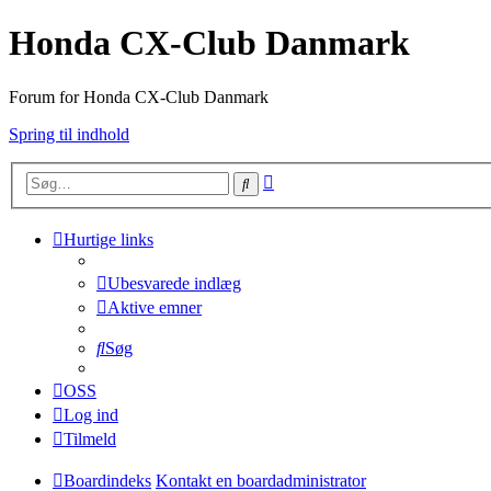
Honda CX-Club Danmark
Forum for Honda CX-Club Danmark
Spring til indhold
Avanceret
Søg
søgning
Hurtige links
Ubesvarede indlæg
Aktive emner
Søg
OSS
Log ind
Tilmeld
Boardindeks
Kontakt en boardadministrator