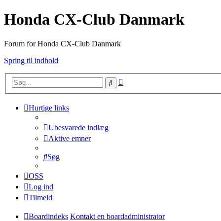
Honda CX-Club Danmark
Forum for Honda CX-Club Danmark
Spring til indhold
Avanceret
Søg
søgning
Hurtige links
Ubesvarede indlæg
Aktive emner
Søg
OSS
Log ind
Tilmeld
Boardindeks
Kontakt en boardadministrator