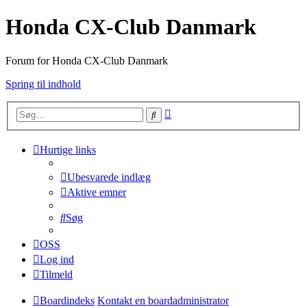
Honda CX-Club Danmark
Forum for Honda CX-Club Danmark
Spring til indhold
Avanceret
Søg
søgning
Hurtige links
Ubesvarede indlæg
Aktive emner
Søg
OSS
Log ind
Tilmeld
Boardindeks
Kontakt en boardadministrator