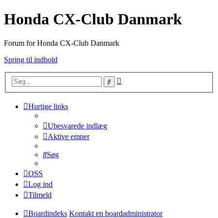
Honda CX-Club Danmark
Forum for Honda CX-Club Danmark
Spring til indhold
Avanceret
Søg
søgning
Hurtige links
Ubesvarede indlæg
Aktive emner
Søg
OSS
Log ind
Tilmeld
Boardindeks
Kontakt en boardadministrator