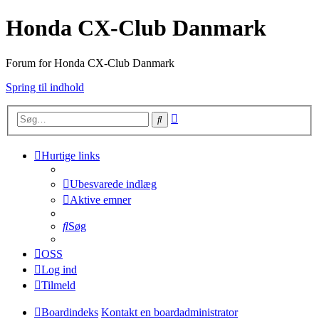
Honda CX-Club Danmark
Forum for Honda CX-Club Danmark
Spring til indhold
Avanceret
Søg
søgning
Hurtige links
Ubesvarede indlæg
Aktive emner
Søg
OSS
Log ind
Tilmeld
Boardindeks
Kontakt en boardadministrator