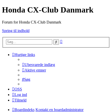
Honda CX-Club Danmark
Forum for Honda CX-Club Danmark
Spring til indhold
Avanceret
Søg
søgning
Hurtige links
Ubesvarede indlæg
Aktive emner
Søg
OSS
Log ind
Tilmeld
Boardindeks
Kontakt en boardadministrator