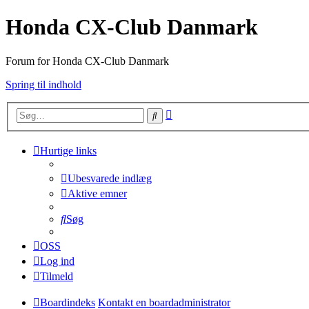
Honda CX-Club Danmark
Forum for Honda CX-Club Danmark
Spring til indhold
Avanceret
Søg
søgning
Hurtige links
Ubesvarede indlæg
Aktive emner
Søg
OSS
Log ind
Tilmeld
Boardindeks
Kontakt en boardadministrator