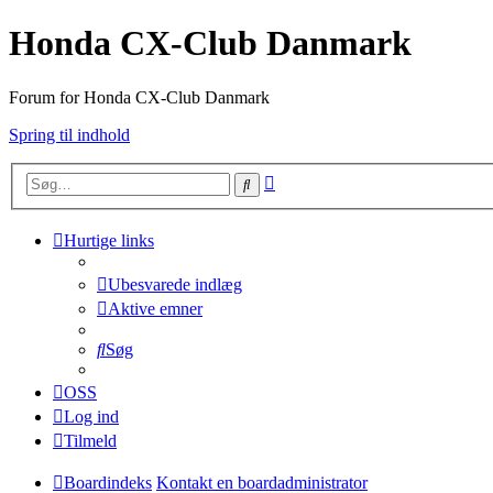
Honda CX-Club Danmark
Forum for Honda CX-Club Danmark
Spring til indhold
Avanceret
Søg
søgning
Hurtige links
Ubesvarede indlæg
Aktive emner
Søg
OSS
Log ind
Tilmeld
Boardindeks
Kontakt en boardadministrator