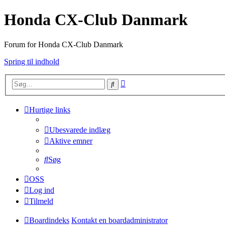
Honda CX-Club Danmark
Forum for Honda CX-Club Danmark
Spring til indhold
Avanceret
Søg
søgning
Hurtige links
Ubesvarede indlæg
Aktive emner
Søg
OSS
Log ind
Tilmeld
Boardindeks
Kontakt en boardadministrator