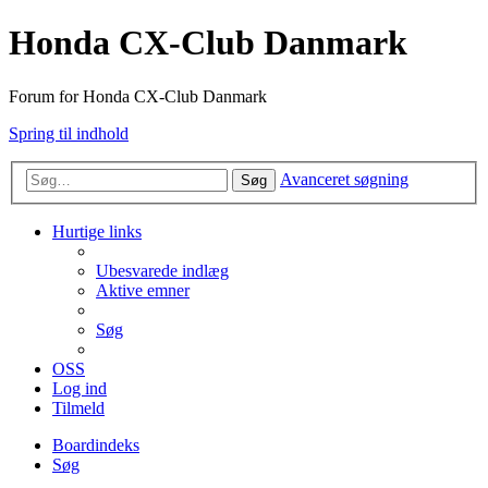
Honda CX-Club Danmark
Forum for Honda CX-Club Danmark
Spring til indhold
Avanceret søgning
Søg
Hurtige links
Ubesvarede indlæg
Aktive emner
Søg
OSS
Log ind
Tilmeld
Boardindeks
Søg