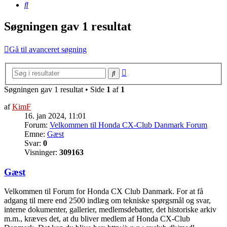
Søg
Søgningen gav 1 resultat
Gå til avanceret søgning
Avanceret
Søg
søgning
Søgningen gav 1 resultat • Side
1
af
1
af
KimF
16. jan 2024, 11:01
Forum:
Velkommen til Honda CX-Club Danmark Forum
Emne:
Gæst
Svar:
0
Visninger:
309163
Gæst
Velkommen til Forum for Honda CX Club Danmark. For at få
adgang til mere end 2500 indlæg om tekniske spørgsmål og svar,
interne dokumenter, gallerier, medlemsdebatter, det historiske arkiv
m.m., kræves det, at du bliver medlem af Honda CX-Club