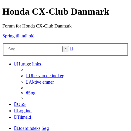
Honda CX-Club Danmark
Forum for Honda CX-Club Danmark
Spring til indhold
Avanceret
Søg
søgning
Hurtige links
Ubesvarede indlæg
Aktive emner
Søg
OSS
Log ind
Tilmeld
Boardindeks
Søg