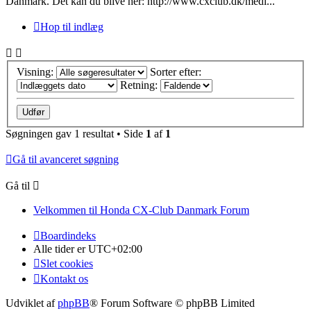
Danmark. Det kan du blive her: http://www.cxclub.dk/medl...
Hop til indlæg
Visning:
Sorter efter:
Retning:
Søgningen gav 1 resultat • Side
1
af
1
Gå til avanceret søgning
Gå til
Velkommen til Honda CX-Club Danmark Forum
Boardindeks
Alle tider er
UTC+02:00
Slet cookies
Kontakt os
Udviklet af
phpBB
® Forum Software © phpBB Limited