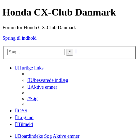
Honda CX-Club Danmark
Forum for Honda CX-Club Danmark
Spring til indhold
Avanceret
Søg
søgning
Hurtige links
Ubesvarede indlæg
Aktive emner
Søg
OSS
Log ind
Tilmeld
Boardindeks
Søg
Aktive emner