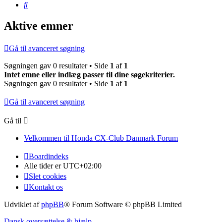
Søg
Aktive emner
Gå til avanceret søgning
Søgningen gav 0 resultater • Side
1
af
1
Intet emne eller indlæg passer til dine søgekriterier.
Søgningen gav 0 resultater • Side
1
af
1
Gå til avanceret søgning
Gå til
Velkommen til Honda CX-Club Danmark Forum
Boardindeks
Alle tider er
UTC+02:00
Slet cookies
Kontakt os
Udviklet af
phpBB
® Forum Software © phpBB Limited
Dansk oversættelse & hjælp