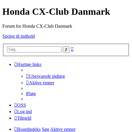
Honda CX-Club Danmark
Forum for Honda CX-Club Danmark
Spring til indhold
Avanceret
Søg
søgning
Hurtige links
Ubesvarede indlæg
Aktive emner
Søg
OSS
Log ind
Tilmeld
Boardindeks
Søg
Aktive emner