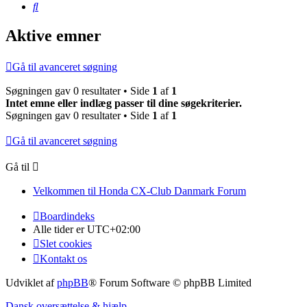
Søg
Aktive emner
Gå til avanceret søgning
Søgningen gav 0 resultater • Side
1
af
1
Intet emne eller indlæg passer til dine søgekriterier.
Søgningen gav 0 resultater • Side
1
af
1
Gå til avanceret søgning
Gå til
Velkommen til Honda CX-Club Danmark Forum
Boardindeks
Alle tider er
UTC+02:00
Slet cookies
Kontakt os
Udviklet af
phpBB
® Forum Software © phpBB Limited
Dansk oversættelse & hjælp