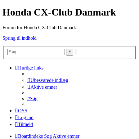
Honda CX-Club Danmark
Forum for Honda CX-Club Danmark
Spring til indhold
Avanceret
Søg
søgning
Hurtige links
Ubesvarede indlæg
Aktive emner
Søg
OSS
Log ind
Tilmeld
Boardindeks
Søg
Aktive emner