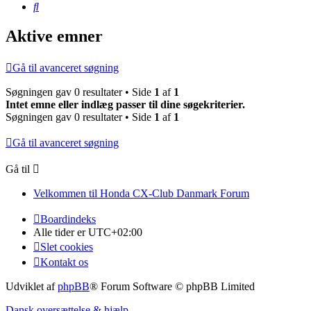
Søg
Aktive emner
Gå til avanceret søgning
Søgningen gav 0 resultater • Side
1
af
1
Intet emne eller indlæg passer til dine søgekriterier.
Søgningen gav 0 resultater • Side
1
af
1
Gå til avanceret søgning
Gå til
Velkommen til Honda CX-Club Danmark Forum
Boardindeks
Alle tider er
UTC+02:00
Slet cookies
Kontakt os
Udviklet af
phpBB
® Forum Software © phpBB Limited
Dansk oversættelse & hjælp