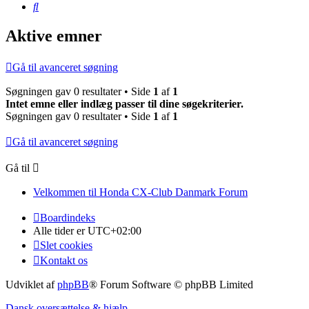
Søg
Aktive emner
Gå til avanceret søgning
Søgningen gav 0 resultater • Side
1
af
1
Intet emne eller indlæg passer til dine søgekriterier.
Søgningen gav 0 resultater • Side
1
af
1
Gå til avanceret søgning
Gå til
Velkommen til Honda CX-Club Danmark Forum
Boardindeks
Alle tider er
UTC+02:00
Slet cookies
Kontakt os
Udviklet af
phpBB
® Forum Software © phpBB Limited
Dansk oversættelse & hjælp