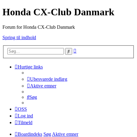
Honda CX-Club Danmark
Forum for Honda CX-Club Danmark
Spring til indhold
Avanceret
Søg
søgning
Hurtige links
Ubesvarede indlæg
Aktive emner
Søg
OSS
Log ind
Tilmeld
Boardindeks
Søg
Aktive emner