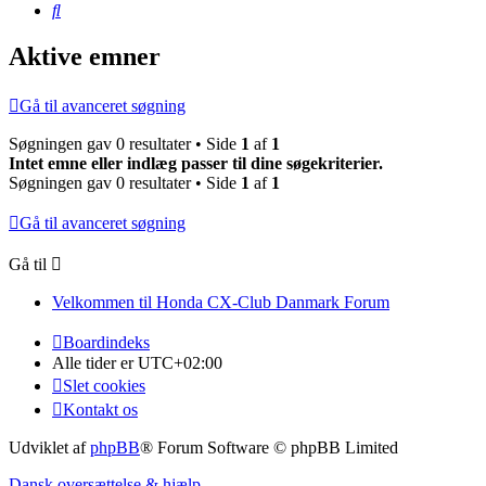
Søg
Aktive emner
Gå til avanceret søgning
Søgningen gav 0 resultater • Side
1
af
1
Intet emne eller indlæg passer til dine søgekriterier.
Søgningen gav 0 resultater • Side
1
af
1
Gå til avanceret søgning
Gå til
Velkommen til Honda CX-Club Danmark Forum
Boardindeks
Alle tider er
UTC+02:00
Slet cookies
Kontakt os
Udviklet af
phpBB
® Forum Software © phpBB Limited
Dansk oversættelse & hjælp