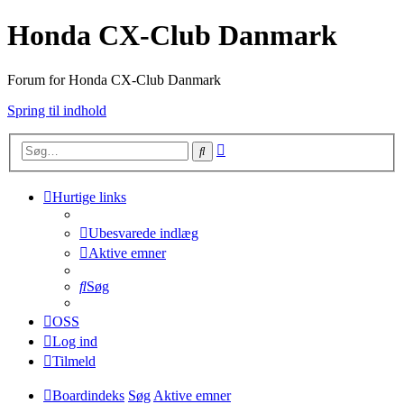
Honda CX-Club Danmark
Forum for Honda CX-Club Danmark
Spring til indhold
Avanceret
Søg
søgning
Hurtige links
Ubesvarede indlæg
Aktive emner
Søg
OSS
Log ind
Tilmeld
Boardindeks
Søg
Aktive emner