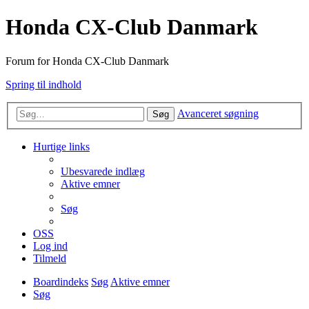
Honda CX-Club Danmark
Forum for Honda CX-Club Danmark
Spring til indhold
Avanceret søgning
Søg
Hurtige links
Ubesvarede indlæg
Aktive emner
Søg
OSS
Log ind
Tilmeld
Boardindeks
Søg
Aktive emner
Søg