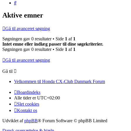
Søg
Aktive emner
Gå til avanceret søgning
Søgningen gav 0 resultater • Side
1
af
1
Intet emne eller indlæg passer til dine søgekriterier.
Søgningen gav 0 resultater • Side
1
af
1
Gå til avanceret søgning
Gå til
Velkommen til Honda CX-Club Danmark Forum
Boardindeks
Alle tider er
UTC+02:00
Slet cookies
Kontakt os
Udviklet af
phpBB
® Forum Software © phpBB Limited
Dansk oversættelse & hjælp