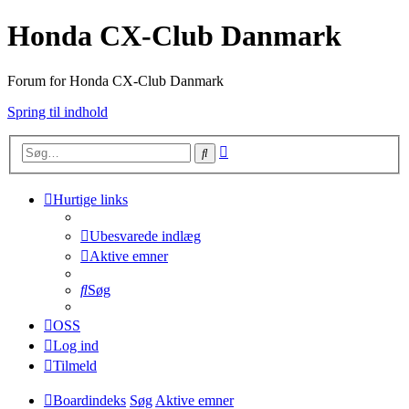
Honda CX-Club Danmark
Forum for Honda CX-Club Danmark
Spring til indhold
Avanceret
Søg
søgning
Hurtige links
Ubesvarede indlæg
Aktive emner
Søg
OSS
Log ind
Tilmeld
Boardindeks
Søg
Aktive emner