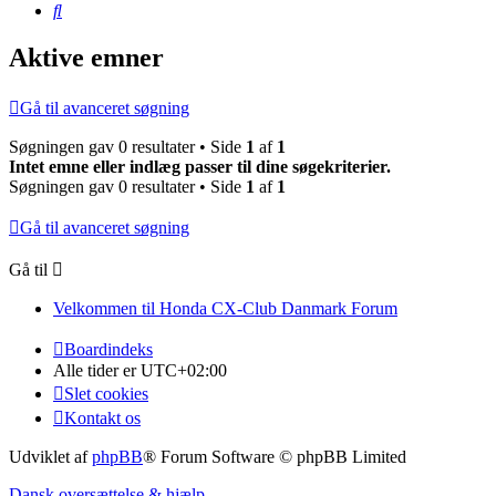
Søg
Aktive emner
Gå til avanceret søgning
Søgningen gav 0 resultater • Side
1
af
1
Intet emne eller indlæg passer til dine søgekriterier.
Søgningen gav 0 resultater • Side
1
af
1
Gå til avanceret søgning
Gå til
Velkommen til Honda CX-Club Danmark Forum
Boardindeks
Alle tider er
UTC+02:00
Slet cookies
Kontakt os
Udviklet af
phpBB
® Forum Software © phpBB Limited
Dansk oversættelse & hjælp