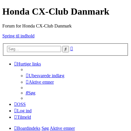
Honda CX-Club Danmark
Forum for Honda CX-Club Danmark
Spring til indhold
Avanceret
Søg
søgning
Hurtige links
Ubesvarede indlæg
Aktive emner
Søg
OSS
Log ind
Tilmeld
Boardindeks
Søg
Aktive emner