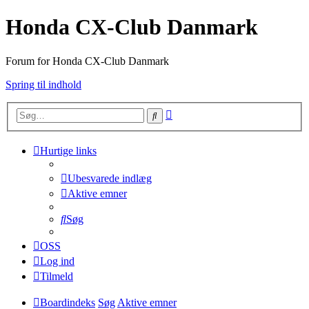
Honda CX-Club Danmark
Forum for Honda CX-Club Danmark
Spring til indhold
Avanceret
Søg
søgning
Hurtige links
Ubesvarede indlæg
Aktive emner
Søg
OSS
Log ind
Tilmeld
Boardindeks
Søg
Aktive emner