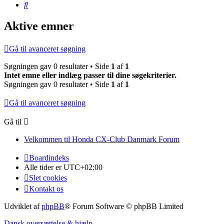
Søg
Aktive emner
Gå til avanceret søgning
Søgningen gav 0 resultater • Side
1
af
1
Intet emne eller indlæg passer til dine søgekriterier.
Søgningen gav 0 resultater • Side
1
af
1
Gå til avanceret søgning
Gå til
Velkommen til Honda CX-Club Danmark Forum
Boardindeks
Alle tider er
UTC+02:00
Slet cookies
Kontakt os
Udviklet af
phpBB
® Forum Software © phpBB Limited
Dansk oversættelse & hjælp