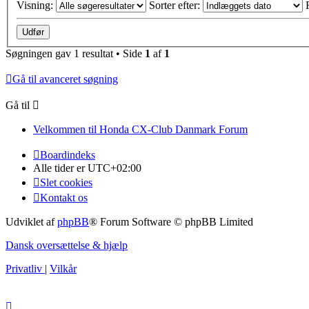
Visning:
Sorter efter:
Søgningen gav 1 resultat • Side
1
af
1
Gå til avanceret søgning
Gå til
Velkommen til Honda CX-Club Danmark Forum
Boardindeks
Alle tider er
UTC+02:00
Slet cookies
Kontakt os
Udviklet af
phpBB
® Forum Software © phpBB Limited
Dansk oversættelse & hjælp
Privatliv
|
Vilkår