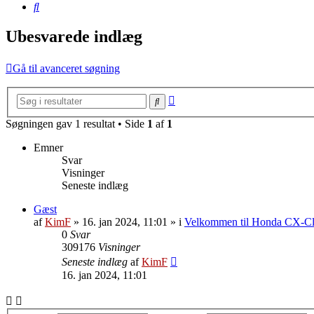
Søg
Ubesvarede indlæg
Gå til avanceret søgning
Avanceret
Søg
søgning
Søgningen gav 1 resultat • Side
1
af
1
Emner
Svar
Visninger
Seneste indlæg
Gæst
af
KimF
»
16. jan 2024, 11:01
» i
Velkommen til Honda CX-C
0
Svar
309176
Visninger
Seneste indlæg
af
KimF
16. jan 2024, 11:01