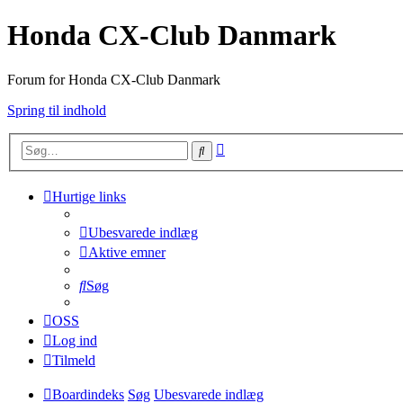
Honda CX-Club Danmark
Forum for Honda CX-Club Danmark
Spring til indhold
Avanceret
Søg
søgning
Hurtige links
Ubesvarede indlæg
Aktive emner
Søg
OSS
Log ind
Tilmeld
Boardindeks
Søg
Ubesvarede indlæg