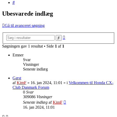
Søg
Ubesvarede indlæg
Gå til avanceret søgning
Avanceret
Søg
søgning
Søgningen gav 1 resultat • Side
1
af
1
Emner
Svar
Visninger
Seneste indlæg
Gæst
af
KimF
»
16. jan 2024, 11:01
» i
Velkommen til Honda CX-
Club Danmark Forum
0
Svar
309086
Visninger
Seneste indlæg
af
KimF
16. jan 2024, 11:01