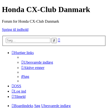
Honda CX-Club Danmark
Forum for Honda CX-Club Danmark
Spring til indhold
Avanceret
Søg
søgning
Hurtige links
Ubesvarede indlæg
Aktive emner
Søg
OSS
Log ind
Tilmeld
Boardindeks
Søg
Ubesvarede indlæg