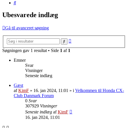
Søg
Ubesvarede indlæg
Gå til avanceret søgning
Avanceret
Søg
søgning
Søgningen gav 1 resultat • Side
1
af
1
Emner
Svar
Visninger
Seneste indlæg
Gæst
af
KimF
»
16. jan 2024, 11:01
» i
Velkommen til Honda CX-
Club Danmark Forum
0
Svar
307929
Visninger
Seneste indlæg
af
KimF
16. jan 2024, 11:01