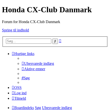
Honda CX-Club Danmark
Forum for Honda CX-Club Danmark
Spring til indhold
Avanceret
Søg
søgning
Hurtige links
Ubesvarede indlæg
Aktive emner
Søg
OSS
Log ind
Tilmeld
Boardindeks
Søg
Ubesvarede indlæg