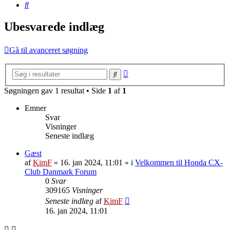
Søg
Ubesvarede indlæg
Gå til avanceret søgning
Avanceret
Søg
søgning
Søgningen gav 1 resultat • Side
1
af
1
Emner
Svar
Visninger
Seneste indlæg
Gæst
af
KimF
»
16. jan 2024, 11:01
» i
Velkommen til Honda CX-
Club Danmark Forum
0
Svar
309165
Visninger
Seneste indlæg
af
KimF
16. jan 2024, 11:01