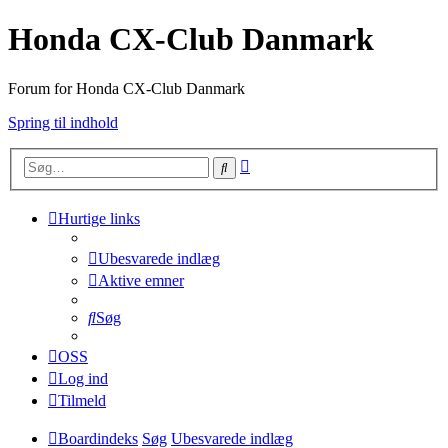
Honda CX-Club Danmark
Forum for Honda CX-Club Danmark
Spring til indhold
Avanceret
Søg
søgning
Hurtige links
Ubesvarede indlæg
Aktive emner
Søg
OSS
Log ind
Tilmeld
Boardindeks
Søg
Ubesvarede indlæg