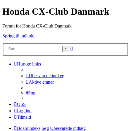
Honda CX-Club Danmark
Forum for Honda CX-Club Danmark
Spring til indhold
Avanceret
Søg
søgning
Hurtige links
Ubesvarede indlæg
Aktive emner
Søg
OSS
Log ind
Tilmeld
Boardindeks
Søg
Ubesvarede indlæg