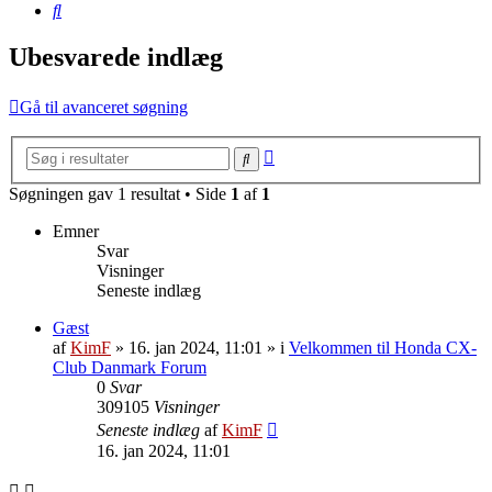
Søg
Ubesvarede indlæg
Gå til avanceret søgning
Avanceret
Søg
søgning
Søgningen gav 1 resultat • Side
1
af
1
Emner
Svar
Visninger
Seneste indlæg
Gæst
af
KimF
»
16. jan 2024, 11:01
» i
Velkommen til Honda CX-
Club Danmark Forum
0
Svar
309105
Visninger
Seneste indlæg
af
KimF
16. jan 2024, 11:01