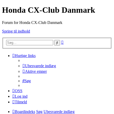
Honda CX-Club Danmark
Forum for Honda CX-Club Danmark
Spring til indhold
Avanceret
Søg
søgning
Hurtige links
Ubesvarede indlæg
Aktive emner
Søg
OSS
Log ind
Tilmeld
Boardindeks
Søg
Ubesvarede indlæg