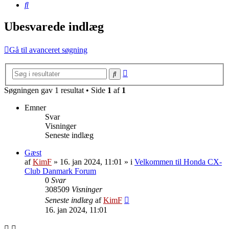
Søg
Ubesvarede indlæg
Gå til avanceret søgning
Avanceret
Søg
søgning
Søgningen gav 1 resultat • Side
1
af
1
Emner
Svar
Visninger
Seneste indlæg
Gæst
af
KimF
»
16. jan 2024, 11:01
» i
Velkommen til Honda CX-
Club Danmark Forum
0
Svar
308509
Visninger
Seneste indlæg
af
KimF
16. jan 2024, 11:01