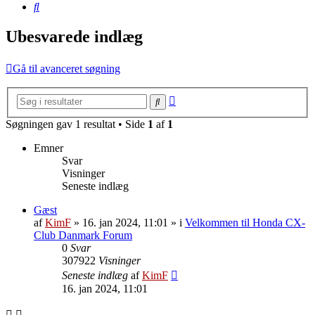
Søg
Ubesvarede indlæg
Gå til avanceret søgning
Avanceret
Søg
søgning
Søgningen gav 1 resultat • Side
1
af
1
Emner
Svar
Visninger
Seneste indlæg
Gæst
af
KimF
»
16. jan 2024, 11:01
» i
Velkommen til Honda CX-
Club Danmark Forum
0
Svar
307922
Visninger
Seneste indlæg
af
KimF
16. jan 2024, 11:01