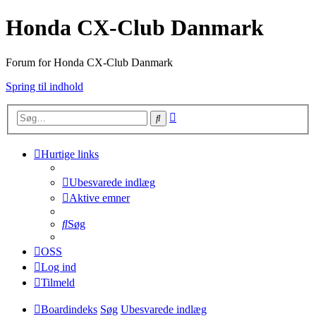
Honda CX-Club Danmark
Forum for Honda CX-Club Danmark
Spring til indhold
Avanceret
Søg
søgning
Hurtige links
Ubesvarede indlæg
Aktive emner
Søg
OSS
Log ind
Tilmeld
Boardindeks
Søg
Ubesvarede indlæg