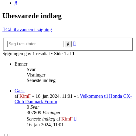
Søg
Ubesvarede indlæg
Gå til avanceret søgning
Avanceret
Søg
søgning
Søgningen gav 1 resultat • Side
1
af
1
Emner
Svar
Visninger
Seneste indlæg
Gæst
af
KimF
»
16. jan 2024, 11:01
» i
Velkommen til Honda CX-
Club Danmark Forum
0
Svar
307809
Visninger
Seneste indlæg
af
KimF
16. jan 2024, 11:01