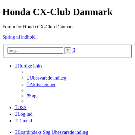
Honda CX-Club Danmark
Forum for Honda CX-Club Danmark
Spring til indhold
Avanceret
Søg
søgning
Hurtige links
Ubesvarede indlæg
Aktive emner
Søg
OSS
Log ind
Tilmeld
Boardindeks
Søg
Ubesvarede indlæg