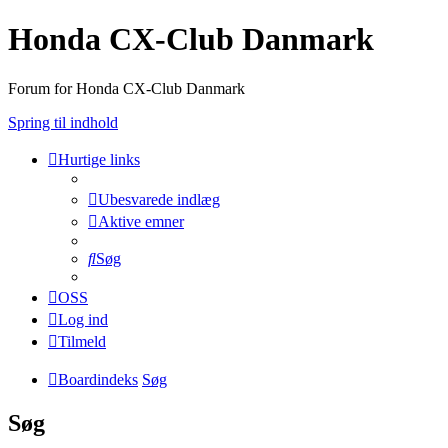
Honda CX-Club Danmark
Forum for Honda CX-Club Danmark
Spring til indhold
Hurtige links
Ubesvarede indlæg
Aktive emner
Søg
OSS
Log ind
Tilmeld
Boardindeks
Søg
Søg