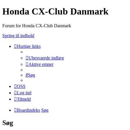
Honda CX-Club Danmark
Forum for Honda CX-Club Danmark
Spring til indhold
Hurtige links
Ubesvarede indlæg
Aktive emner
Søg
OSS
Log ind
Tilmeld
Boardindeks
Søg
Søg