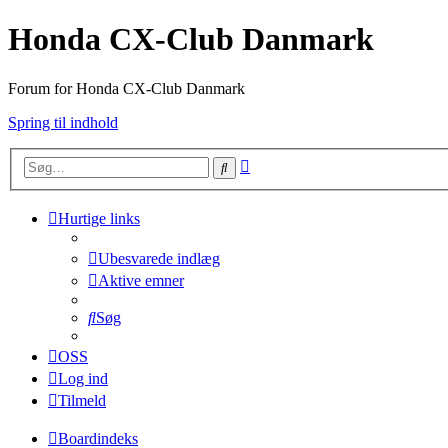
Honda CX-Club Danmark
Forum for Honda CX-Club Danmark
Spring til indhold
Avanceret
Søg
søgning
Hurtige links
Ubesvarede indlæg
Aktive emner
Søg
OSS
Log ind
Tilmeld
Boardindeks