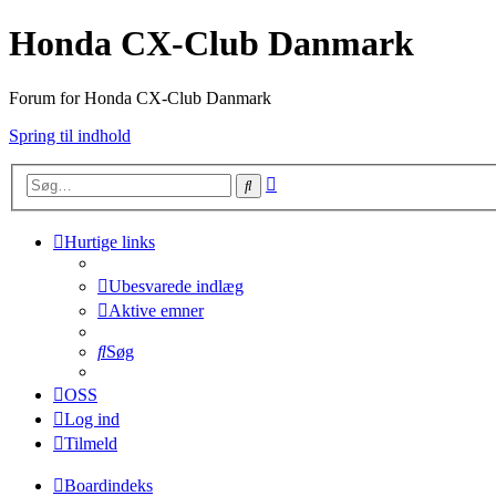
Honda CX-Club Danmark
Forum for Honda CX-Club Danmark
Spring til indhold
Avanceret
Søg
søgning
Hurtige links
Ubesvarede indlæg
Aktive emner
Søg
OSS
Log ind
Tilmeld
Boardindeks