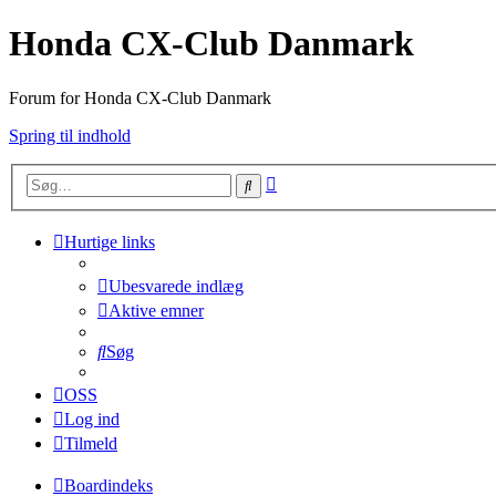
Honda CX-Club Danmark
Forum for Honda CX-Club Danmark
Spring til indhold
Avanceret
Søg
søgning
Hurtige links
Ubesvarede indlæg
Aktive emner
Søg
OSS
Log ind
Tilmeld
Boardindeks