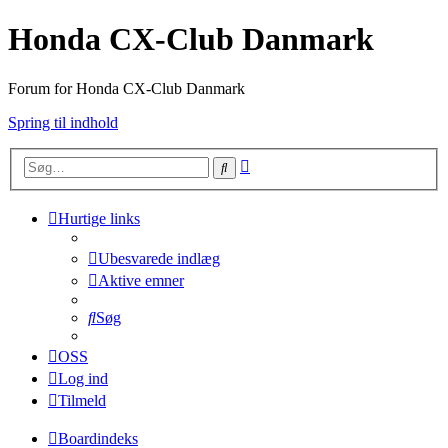
Honda CX-Club Danmark
Forum for Honda CX-Club Danmark
Spring til indhold
Avanceret
Søg
søgning
Hurtige links
Ubesvarede indlæg
Aktive emner
Søg
OSS
Log ind
Tilmeld
Boardindeks