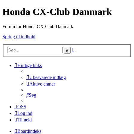
Honda CX-Club Danmark
Forum for Honda CX-Club Danmark
Spring til indhold
Avanceret
Søg
søgning
Hurtige links
Ubesvarede indlæg
Aktive emner
Søg
OSS
Log ind
Tilmeld
Boardindeks