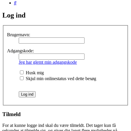
Søg
Log ind
Brugernavn:
Adgangskode:
Jeg har glemt min adgangskode
Husk mig
Skjul min onlinestatus ved dette besøg
Tilmeld
For at kunne logge ind skal du være tilmeldt. Det tager kun få
sekunder at tilmelde sig, og giver dig langt flere muligheder på