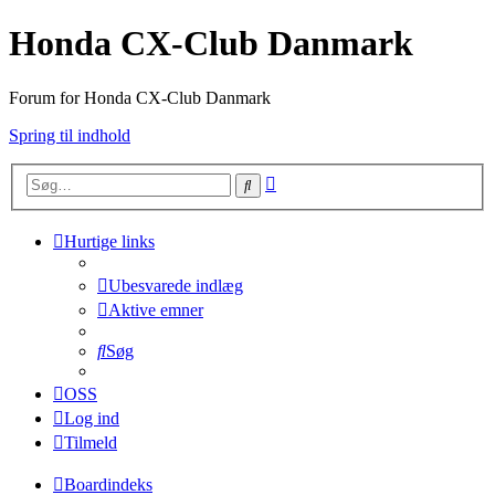
Honda CX-Club Danmark
Forum for Honda CX-Club Danmark
Spring til indhold
Avanceret
Søg
søgning
Hurtige links
Ubesvarede indlæg
Aktive emner
Søg
OSS
Log ind
Tilmeld
Boardindeks