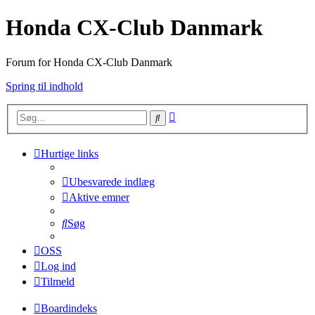
Honda CX-Club Danmark
Forum for Honda CX-Club Danmark
Spring til indhold
Avanceret
Søg
søgning
Hurtige links
Ubesvarede indlæg
Aktive emner
Søg
OSS
Log ind
Tilmeld
Boardindeks