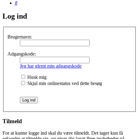
Søg
Log ind
Brugernavn:
Adgangskode:
Jeg har glemt min adgangskode
Husk mig
Skjul min onlinestatus ved dette besøg
Tilmeld
For at kunne logge ind skal du være tilmeldt. Det tager kun få
sekunder at tilmelde sig, og giver dig langt flere muligheder på