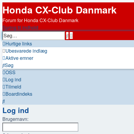
Honda CX-Club Danmark
Forum for Honda CX-Club Danmark
Spring til indhold
Avanceret
Søg
søgning
Hurtige links
Ubesvarede indlæg
Aktive emner
Søg
OSS
Log ind
Tilmeld
Boardindeks
Søg
Log ind
Brugernavn: