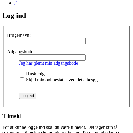
Søg
Log ind
Brugernavn:
Adgangskode:
Jeg har glemt min adgangskode
Husk mig
Skjul min onlinestatus ved dette besøg
Tilmeld
For at kunne logge ind skal du være tilmeldt. Det tager kun få
sekunder at tilmelde sig, og giver dig langt flere muligheder på