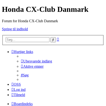
Honda CX-Club Danmark
Forum for Honda CX-Club Danmark
Spring til indhold
Avanceret
Søg
søgning
Hurtige links
Ubesvarede indlæg
Aktive emner
Søg
OSS
Log ind
Tilmeld
Boardindeks