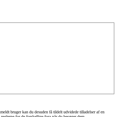
meldt bruger kan du desuden få tildelt udvidede tilladelser af en
 reglerne for de forskellige fora når du besøger dem.