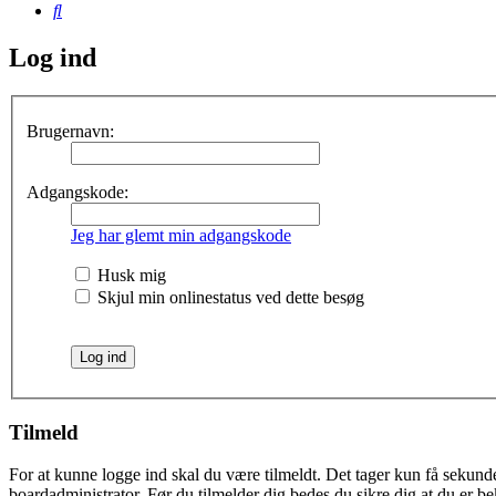
Søg
Log ind
Brugernavn:
Adgangskode:
Jeg har glemt min adgangskode
Husk mig
Skjul min onlinestatus ved dette besøg
Tilmeld
For at kunne logge ind skal du være tilmeldt. Det tager kun få sekunder
boardadministrator. Før du tilmelder dig bedes du sikre dig at du er b