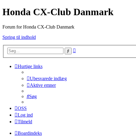
Honda CX-Club Danmark
Forum for Honda CX-Club Danmark
Spring til indhold
Avanceret
Søg
søgning
Hurtige links
Ubesvarede indlæg
Aktive emner
Søg
OSS
Log ind
Tilmeld
Boardindeks