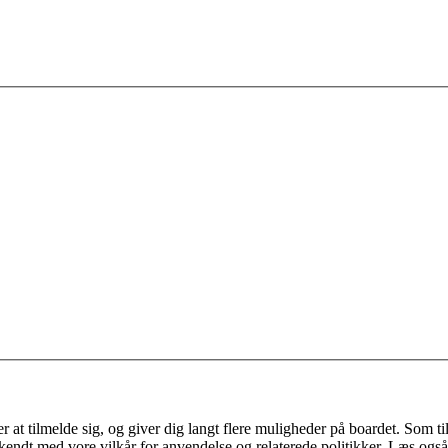
 at tilmelde sig, og giver dig langt flere muligheder på boardet. Som til
ekendt med vore vilkår for anvendelse og relaterede politikker. Læs også