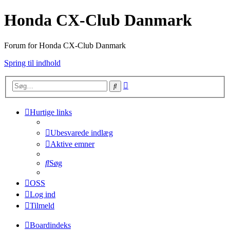
Honda CX-Club Danmark
Forum for Honda CX-Club Danmark
Spring til indhold
Avanceret
Søg
søgning
Hurtige links
Ubesvarede indlæg
Aktive emner
Søg
OSS
Log ind
Tilmeld
Boardindeks