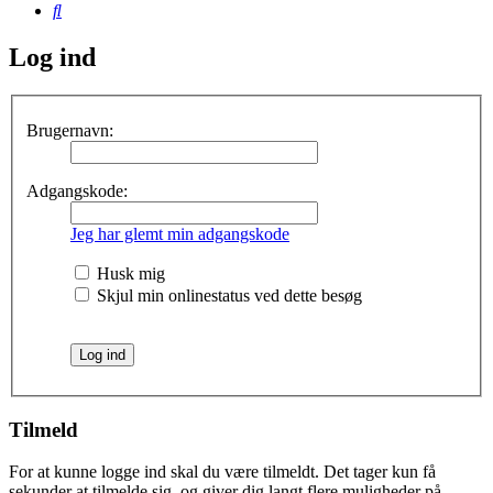
Søg
Log ind
Brugernavn:
Adgangskode:
Jeg har glemt min adgangskode
Husk mig
Skjul min onlinestatus ved dette besøg
Tilmeld
For at kunne logge ind skal du være tilmeldt. Det tager kun få
sekunder at tilmelde sig, og giver dig langt flere muligheder på