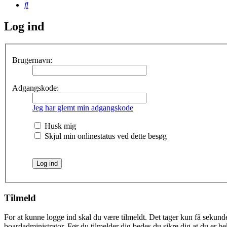
Søg
Log ind
Brugernavn:
Adgangskode:
Jeg har glemt min adgangskode
Husk mig
Skjul min onlinestatus ved dette besøg
Tilmeld
For at kunne logge ind skal du være tilmeldt. Det tager kun få sekunder
boardadministrator. Før du tilmelder dig bedes du sikre dig at du er b