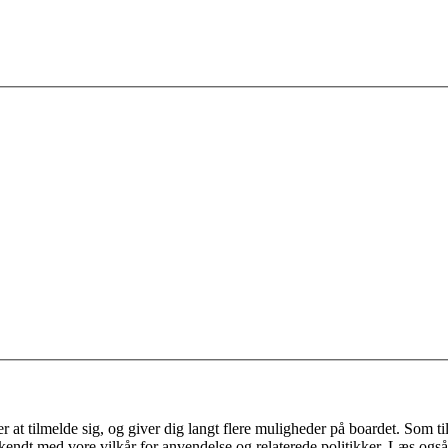
 at tilmelde sig, og giver dig langt flere muligheder på boardet. Som til
ekendt med vore vilkår for anvendelse og relaterede politikker. Læs også