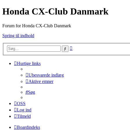
Honda CX-Club Danmark
Forum for Honda CX-Club Danmark
Spring til indhold
Avanceret
Søg
søgning
Hurtige links
Ubesvarede indlæg
Aktive emner
Søg
OSS
Log ind
Tilmeld
Boardindeks