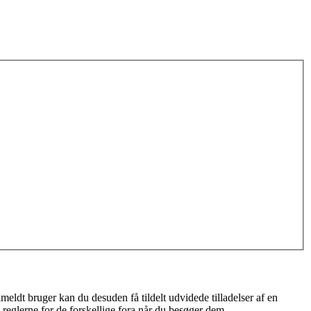
meldt bruger kan du desuden få tildelt udvidede tilladelser af en
 reglerne for de forskellige fora når du besøger dem.